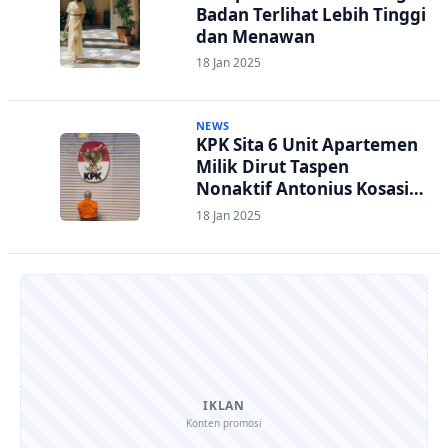
Badan Terlihat Lebih Tinggi
dan Menawan
18 Jan 2025
NEWS
KPK Sita 6 Unit Apartemen
Milik Dirut Taspen
Nonaktif Antonius Kosasih
Senilai Rp20 Miliar
18 Jan 2025
IKLAN
Konten promosi