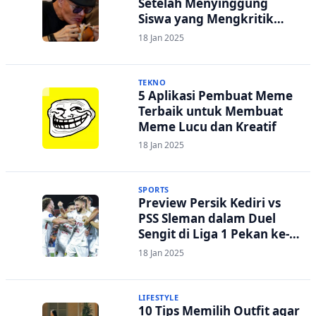
Setelah Menyinggung
Siswa yang Mengkritik
Menu Makan Siang Bergizi
18 Jan 2025
Gratis
TEKNO
5 Aplikasi Pembuat Meme
Terbaik untuk Membuat
Meme Lucu dan Kreatif
18 Jan 2025
SPORTS
Preview Persik Kediri vs
PSS Sleman dalam Duel
Sengit di Liga 1 Pekan ke-
19: Siapa Lebih Tangguh?
18 Jan 2025
LIFESTYLE
10 Tips Memilih Outfit agar