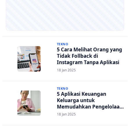
TEKNO
5 Cara Melihat Orang yang
Tidak Follback di
Instagram Tanpa Aplikasi
18 Jan 2025
TEKNO
5 Aplikasi Keuangan
Keluarga untuk
Memudahkan Pengelolaan
Tabungan Rumah Tangga
18 Jan 2025