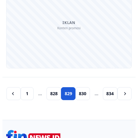
IKLAN
Konten promosi
1
…
828
829
830
…
834