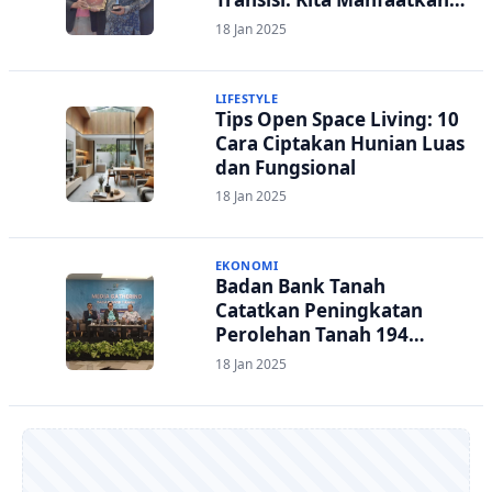
ASN
18 Jan 2025
LIFESTYLE
Tips Open Space Living: 10
Cara Ciptakan Hunian Luas
dan Fungsional
18 Jan 2025
EKONOMI
Badan Bank Tanah
Catatkan Peningkatan
Perolehan Tanah 194
Persen di 2024
18 Jan 2025