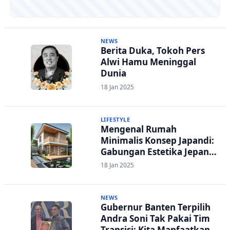
NEWS
Berita Duka, Tokoh Pers
Alwi Hamu Meninggal
Dunia
18 Jan 2025
LIFESTYLE
Mengenal Rumah
Minimalis Konsep Japandi:
Gabungan Estetika Jepang
dan Skandinavia
18 Jan 2025
NEWS
Gubernur Banten Terpilih
Andra Soni Tak Pakai Tim
Transisi: Kita Manfaatkan