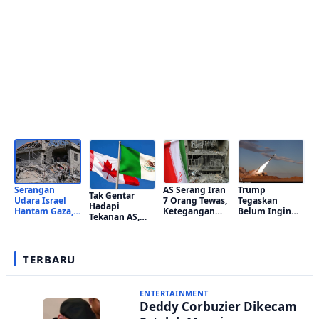
Termasuk
Bertahan
Terus
Seorang
di ICC
Memanas
Anak
Serangan
AS Serang Iran
Trump
Tak Gentar
Udara Israel
7 Orang Tewas,
Tegaskan
Hadapi
Hantam Gaza,
Ketegangan
Belum Ingin
Tekanan AS,
Empat Warga
Kembali
Berunding
Meksiko dan
Palestina
Memanas
dengan Iran,
Kanada Tetap
Tewas
Ketegangan
Bertahan di ICC
Termasuk
Militer Terus
TERBARU
Seorang Anak
Memanas
ENTERTAINMENT
Deddy Corbuzier Dikecam