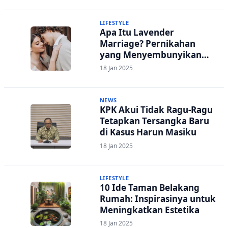
LIFESTYLE
Apa Itu Lavender
Marriage? Pernikahan
yang Menyembunyikan
Orientasi Seksual Demi
18 Jan 2025
Reputasi
NEWS
KPK Akui Tidak Ragu-Ragu
Tetapkan Tersangka Baru
di Kasus Harun Masiku
18 Jan 2025
LIFESTYLE
10 Ide Taman Belakang
Rumah: Inspirasinya untuk
Meningkatkan Estetika
18 Jan 2025