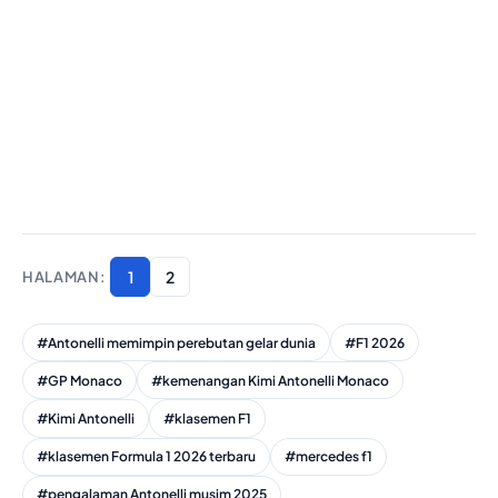
1
2
#Antonelli memimpin perebutan gelar dunia
#F1 2026
#GP Monaco
#kemenangan Kimi Antonelli Monaco
#Kimi Antonelli
#klasemen F1
#klasemen Formula 1 2026 terbaru
#mercedes f1
#pengalaman Antonelli musim 2025