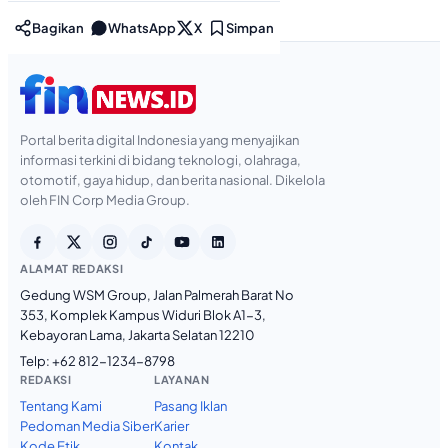
Bagikan
WhatsApp
X
Simpan
Portal berita digital Indonesia yang menyajikan
informasi terkini di bidang teknologi, olahraga,
otomotif, gaya hidup, dan berita nasional. Dikelola
oleh FIN Corp Media Group.
ALAMAT REDAKSI
Gedung WSM Group, Jalan Palmerah Barat No
353, Komplek Kampus Widuri Blok A1-3,
Kebayoran Lama, Jakarta Selatan 12210
Telp:
+62 812-1234-8798
REDAKSI
LAYANAN
Tentang Kami
Pasang Iklan
Pedoman Media Siber
Karier
Kode Etik
Kontak