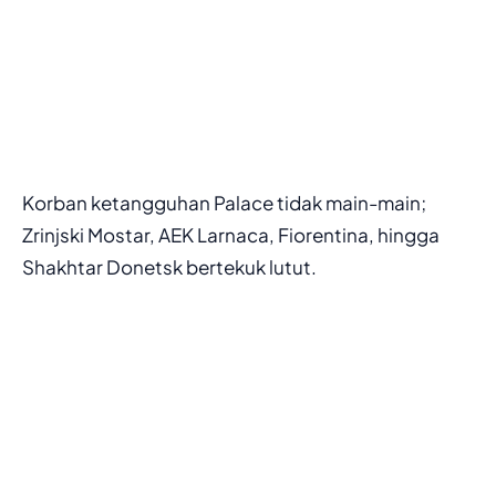
Korban ketangguhan Palace tidak main-main;
Zrinjski Mostar, AEK Larnaca, Fiorentina, hingga
Shakhtar Donetsk bertekuk lutut.