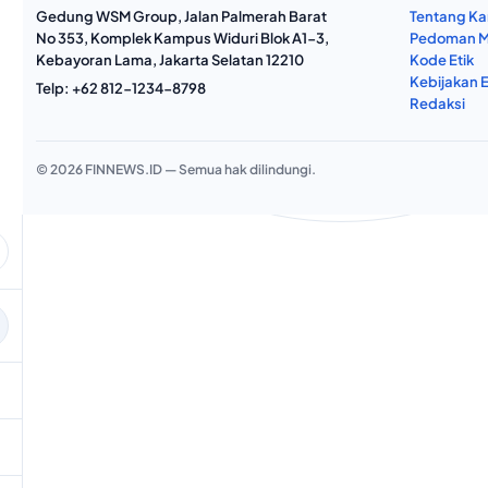
Gedung WSM Group, Jalan Palmerah Barat
Tentang Ka
No 353, Komplek Kampus Widuri Blok A1-3,
Pedoman M
Kebayoran Lama, Jakarta Selatan 12210
Kode Etik
Kebijakan E
Telp:
+62 812-1234-8798
Redaksi
© 2026 FINNEWS.ID — Semua hak dilindungi.