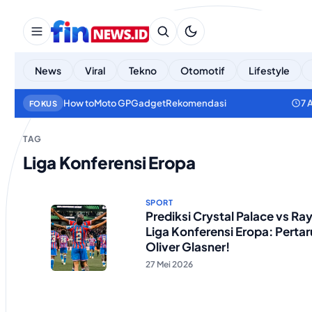
News
Viral
Tekno
Otomotif
Lifestyle
How to
Moto GP
Gadget
Rekomendasi
7 
FOKUS
TAG
Liga Konferensi Eropa
SPORT
Prediksi Crystal Palace vs Ra
Liga Konferensi Eropa: Pertar
Oliver Glasner!
27 Mei 2026