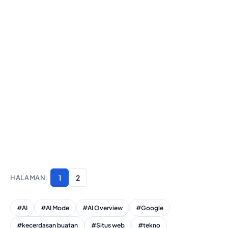
1
2
#AI
#AI Mode
#AI Overview
#Google
#kecerdasan buatan
#Situs web
#tekno