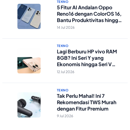
TEKNO
5 Fitur AI Andalan Oppo
Reno16 dengan ColorOS 16,
Bantu Produktivitas hingga
Edit Foto Lebih Praktis
14 Jul 2026
TEKNO
Lagi Berburu HP vivo RAM
8GB? Ini Seri Y yang
Ekonomis hingga Seri V
Berstandar Militer!
12 Jul 2026
TEKNO
Tak Perlu Mahal! Ini 7
Rekomendasi TWS Murah
dengan Fitur Premium
9 Jul 2026