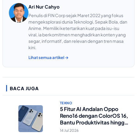
Ari Nur Cahyo
Penulis di FIN Corp sejak Maret 2022 yang fokus
mengeksplorasi dunia Teknologi, Sepak Bola, dan
Anime. Memiliki ketertarikan kuat pada isu-isu
viral, ia berkomitmen menghadirkan konten yang
segar, informatif, dan relevan dengan tren masa
kini.
Lihat semua artikel →
BACA JUGA
TEKNO
5 Fitur AI Andalan Oppo
Reno16 dengan ColorOS 16,
Bantu Produktivitas hingga
Edit Foto Lebih Praktis
14 Jul 2026