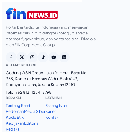
Portal berita digital Indonesia yang menyajikan
informasi terkini di bidang teknologi, olahraga,
otomotif, gaya hidup, dan berita nasional. Dikelola
oleh FIN Corp Media Group.
ALAMAT REDAKSI
Gedung WSM Group, Jalan Palmerah Barat No
353, Komplek Kampus Widuri Blok A1-3,
Kebayoran Lama, Jakarta Selatan 12210
Telp:
+62 812-1234-8798
REDAKSI
LAYANAN
Tentang Kami
Pasang Iklan
Pedoman Media Siber
Karier
Kode Etik
Kontak
Kebijakan Editorial
Redaksi