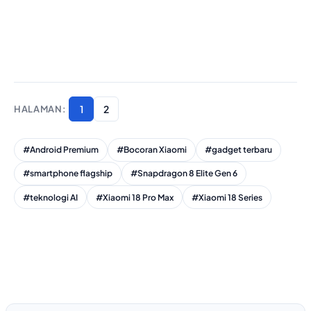
1
2
#Android Premium
#Bocoran Xiaomi
#gadget terbaru
#smartphone flagship
#Snapdragon 8 Elite Gen 6
#teknologi AI
#Xiaomi 18 Pro Max
#Xiaomi 18 Series