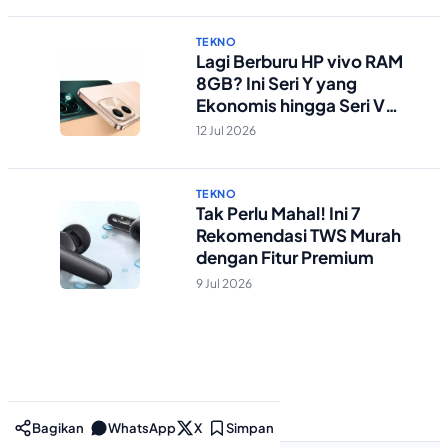
TEKNO
Lagi Berburu HP vivo RAM
8GB? Ini Seri Y yang
Ekonomis hingga Seri V
Berstandar Militer!
12 Jul 2026
TEKNO
Tak Perlu Mahal! Ini 7
Rekomendasi TWS Murah
dengan Fitur Premium
9 Jul 2026
Bagikan
WhatsApp
X
Simpan