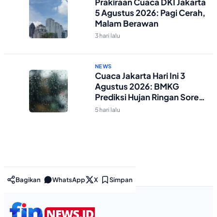
Prakiraan Cuaca DKI Jakarta
5 Agustus 2026: Pagi Cerah,
Malam Berawan
3 hari lalu
NEWS
Cuaca Jakarta Hari Ini 3
Agustus 2026: BMKG
Prediksi Hujan Ringan Sore-
Malam
5 hari lalu
Bagikan
WhatsApp
X
Simpan