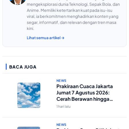
mengeksplorasi dunia Teknologi, Sepak Bola, dan
Anime. Memiliki ketertarikan kuat pada isu-isu
viral, ia berkomitmen menghadirkan konten yang
segar, informatif, dan relevan dengan tren masa
kini.
Lihat semua artikel →
BACA JUGA
NEWS
Prakiraan Cuaca Jakarta
Jumat 7 Agustus 2026:
Cerah Berawan hingga
Malam
1 hari lalu
NEWS