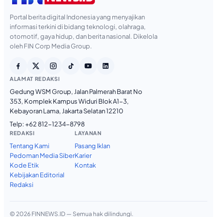
Portal berita digital Indonesia yang menyajikan
informasi terkini di bidang teknologi, olahraga,
otomotif, gaya hidup, dan berita nasional. Dikelola
oleh FIN Corp Media Group.
ALAMAT REDAKSI
Gedung WSM Group, Jalan Palmerah Barat No
353, Komplek Kampus Widuri Blok A1-3,
Kebayoran Lama, Jakarta Selatan 12210
Telp:
+62 812-1234-8798
REDAKSI
LAYANAN
Tentang Kami
Pasang Iklan
Pedoman Media Siber
Karier
Kode Etik
Kontak
Kebijakan Editorial
Redaksi
© 2026 FINNEWS.ID — Semua hak dilindungi.