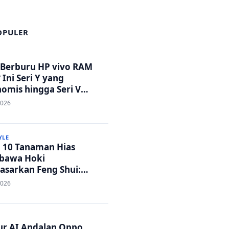
OPULER
 Berburu HP vivo RAM
 Ini Seri Y yang
omis hingga Seri V
tandar Militer!
2026
YLE
p 10 Tanaman Hias
bawa Hoki
asarkan Feng Shui:
h Adem dan Rezeki
2026
ar!
tur AI Andalan Oppo