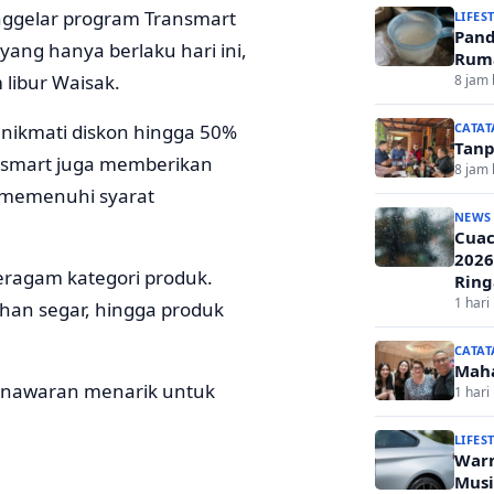
nggelar program Transmart
LIFES
Pand
ang hanya berlaku hari ini,
Ruma
libur Waisak.
8 jam 
CATAT
enikmati diskon hingga 50%
Tanp
ansmart juga memberikan
8 jam 
 memenuhi syarat
NEWS
Cuac
2026
beragam kategori produk.
Ring
1 hari 
ahan segar, hingga produk
CATAT
Mah
penawaran menarik untuk
1 hari 
LIFES
Warn
Musi