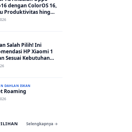
16 dengan ColorOS 16,
u Produktivitas hingga
 Foto Lebih Praktis
2026
n Salah Pilih! Ini
mendasi HP Xiaomi 1
an Sesuai Kebutuhan
a
026
AN DAHLAN ISKAN
t Roaming
2026
PILIHAN
Selengkapnya →