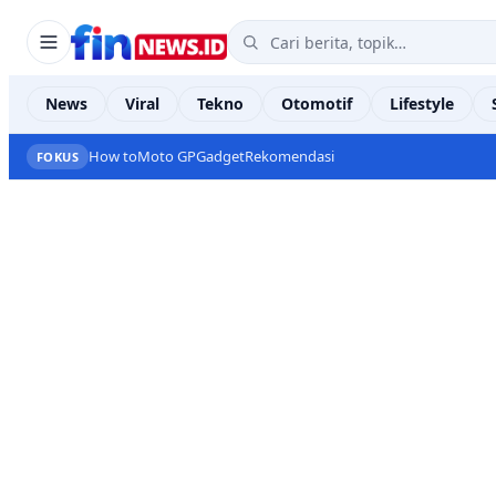
News
Viral
Tekno
Otomotif
Lifestyle
How to
Moto GP
Gadget
Rekomendasi
FOKUS