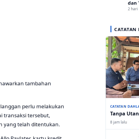
dan 
2 hari 
CATATAN 
menawarkan tambahan
elanggan perlu melakukan
CATATAN DAHL
Tanpa Uta
 transaksi tersebut,
8 jam lalu
yang telah ditentukan.
lo Paylater, kartu kredit