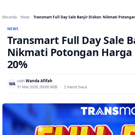
Beranda
News
Transmart Full Day Sale Banjir Diskon: Nikmati Potong
NEWS
Transmart Full Day Sale B
Nikmati Potongan Harga 
20%
oleh
Wanda Afifah
WA
31 Mei 2026, 09:00 WIB
•
2 menit baca