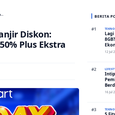
an…
BERITA P
TEKNO
anjir Diskon:
Lagi
8GB?
50% Plus Ekstra
Ekon
Bers
12 Jul 
LIFEST
Inti
Pem
Berd
Ruma
16 Jul 
Lanc
TEKNO
5 Fi