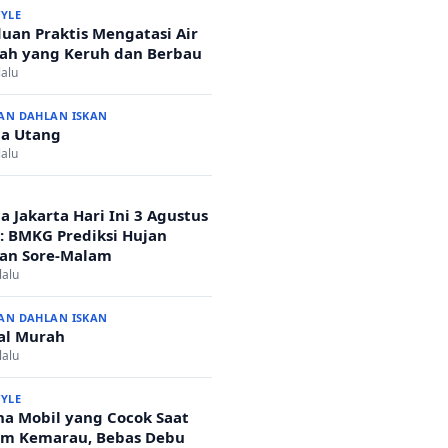
TYLE
uan Praktis Mengatasi Air
h yang Keruh dan Berbau
lalu
AN DAHLAN ISKAN
a Utang
lalu
a Jakarta Hari Ini 3 Agustus
: BMKG Prediksi Hujan
an Sore-Malam
lalu
AN DAHLAN ISKAN
al Murah
lalu
TYLE
a Mobil yang Cocok Saat
m Kemarau, Bebas Debu