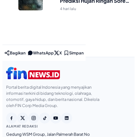
Prediksi Hujan Ringan Sore-
Malam
4 hari lalu
Bagikan
WhatsApp
X
Simpan
Portal berita digital Indonesia yang menyajikan
informasi terkini di bidang teknologi, olahraga,
otomotif, gaya hidup, dan berita nasional. Dikelola
oleh FIN Corp Media Group.
ALAMAT REDAKSI
Gedung WSM Group, Jalan Palmerah Barat No