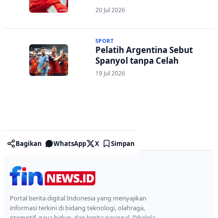
Belgia
20 Jul 2026
SPORT
Pelatih Argentina Sebut
Spanyol tanpa Celah
19 Jul 2026
Bagikan
WhatsApp
X
Simpan
Portal berita digital Indonesia yang menyajikan
informasi terkini di bidang teknologi, olahraga,
otomotif, gaya hidup, dan berita nasional. Dikelola