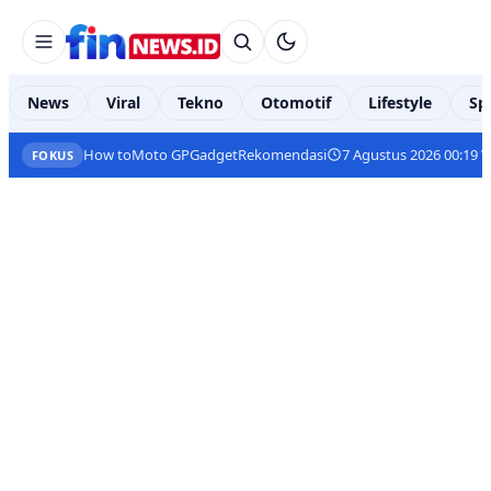
News
Viral
Tekno
Otomotif
Lifestyle
Sp
How to
Moto GP
Gadget
Rekomendasi
7 Agustus 2026 00:19 
FOKUS