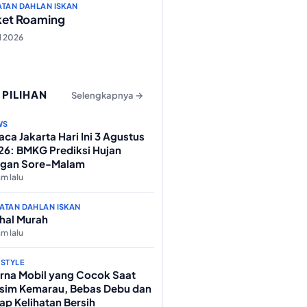
ATAN DAHLAN ISKAN
ket Roaming
ul 2026
 PILIHAN
Selengkapnya →
WS
ca Jakarta Hari Ini 3 Agustus
26: BMKG Prediksi Hujan
ngan Sore-Malam
am lalu
ATAN DAHLAN ISKAN
hal Murah
am lalu
ESTYLE
rna Mobil yang Cocok Saat
sim Kemarau, Bebas Debu dan
ap Kelihatan Bersih