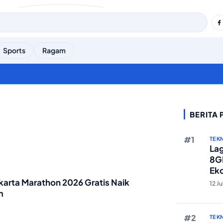
Sports
Ragam
BERITA
TEK
Lag
8GB
Eko
Ber
karta Marathon 2026 Gratis Naik
12 J
m
TEK