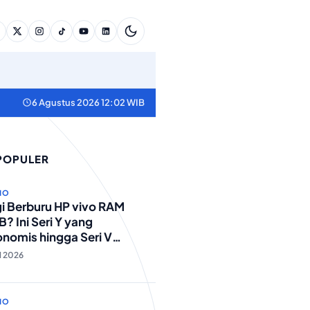
6 Agustus 2026 12:02 WIB
 POPULER
NO
i Berburu HP vivo RAM
? Ini Seri Y yang
nomis hingga Seri V
standar Militer!
ul 2026
NO