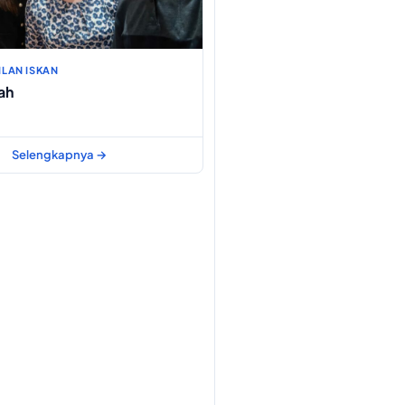
LAN ISKAN
ah
Selengkapnya →