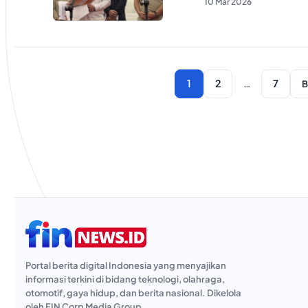
10 Mar 2026
1
2
…
7
B
Portal berita digital Indonesia yang menyajikan
informasi terkini di bidang teknologi, olahraga,
otomotif, gaya hidup, dan berita nasional. Dikelola
oleh FIN Corp Media Group.