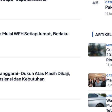
CAT
Pa
19 J
a Mulai WFH Setiap Jumat, Berlaku
ARTIKEL
NE
Cua
20
Ri
16 j
Manggarai–Dukuh Atas Masih Dikaji,
CAT
isiensi dan Kebutuhan
Ma
16 j
LIF
Wa
Mu
Tet