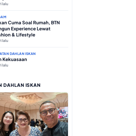
i lalu
GAM
kan Cuma Soal Rumah, BTN
ngun Experience Lewat
hion & Lifestyle
i lalu
ATAN DAHLAN ISKAN
ih Kekuasaan
i lalu
N DAHLAN ISKAN