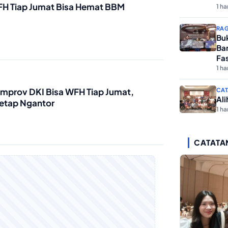
FH Tiap Jumat Bisa Hemat BBM
1 har
RA
Bu
Ba
Fas
1 har
mprov DKI Bisa WFH Tiap Jumat,
CAT
Al
Tetap Ngantor
1 har
CATATA