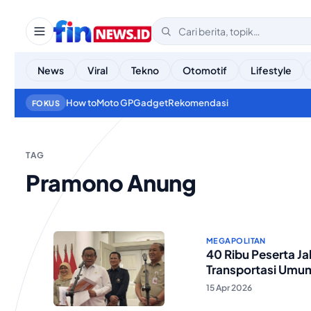
News
Viral
Tekno
Otomotif
Lifestyle
How to
Moto GP
Gadget
Rekomendasi
FOKUS
TAG
Pramono Anung
MEGAPOLITAN
40 Ribu Peserta Ja
Transportasi Umu
15 Apr 2026