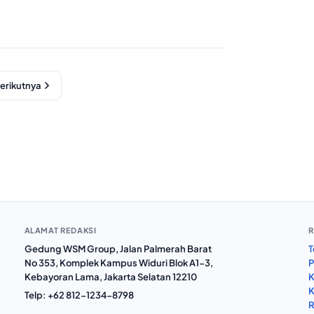
erikutnya
ALAMAT REDAKSI
R
Gedung WSM Group, Jalan Palmerah Barat
T
No 353, Komplek Kampus Widuri Blok A1-3,
P
Kebayoran Lama, Jakarta Selatan 12210
K
K
Telp:
+62 812-1234-8798
R