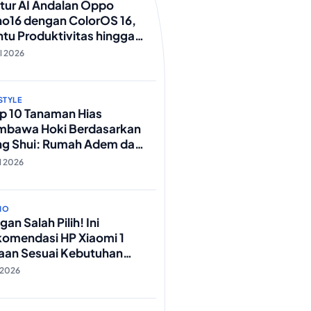
itur AI Andalan Oppo
o16 dengan ColorOS 16,
tu Produktivitas hingga
t Foto Lebih Praktis
ul 2026
STYLE
ip 10 Tanaman Hias
mbawa Hoki Berdasarkan
ng Shui: Rumah Adem dan
eki Lancar!
ul 2026
NO
gan Salah Pilih! Ini
omendasi HP Xiaomi 1
aan Sesuai Kebutuhan
da
l 2026