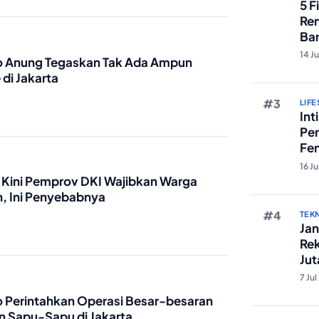
5 F
Ren
Ban
Edi
14 J
 Anung Tegaskan Tak Ada Ampun
di Jakarta
LIFE
Int
Pe
Fe
Rez
16 J
g, Kini Pemprov DKI Wajibkan Warga
n, Ini Penyebabnya
TEK
Jan
Rek
Jut
An
7 Ju
 Perintahkan Operasi Besar-besaran
n Sapu-Sapu di Jakarta