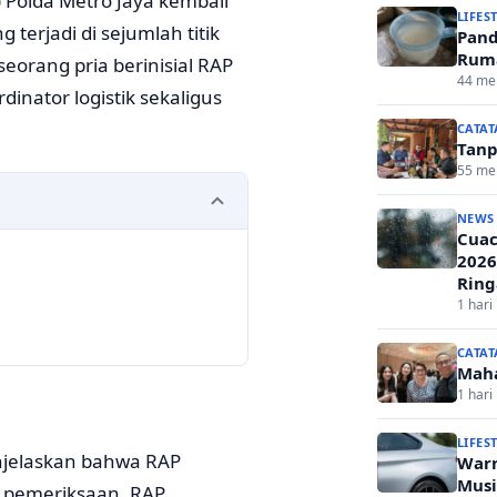
Polda Metro Jaya kembali
LIFES
terjadi di sejumlah titik
Pand
Ruma
eorang pria berinisial RAP
44 men
dinator logistik sekaligus
CATAT
Tanp
55 men
NEWS
Cuac
2026
Ring
1 hari 
CATAT
Mah
1 hari 
LIFES
njelaskan bahwa RAP
Warn
Musi
sil pemeriksaan, RAP