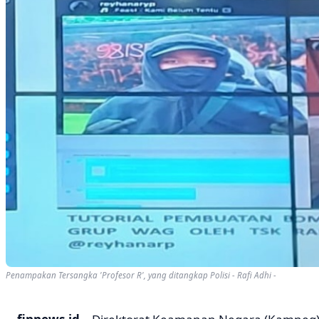
Penampakan Tersangka 'Profesor R', yang ditangkap Polisi - Rafi Adhi -