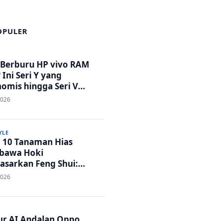
OPULER
 Berburu HP vivo RAM
 Ini Seri Y yang
omis hingga Seri V
tandar Militer!
2026
YLE
p 10 Tanaman Hias
bawa Hoki
asarkan Feng Shui:
h Adem dan Rezeki
2026
ar!
tur AI Andalan Oppo