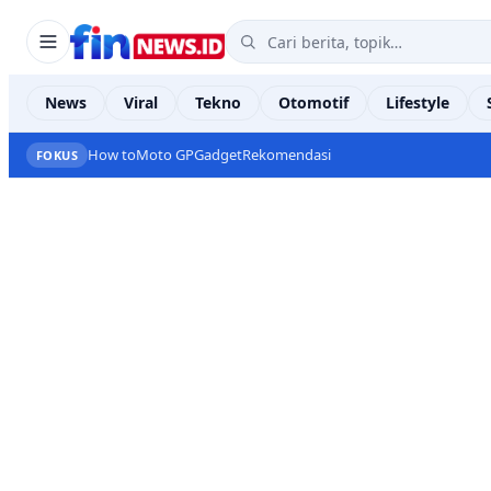
News
Viral
Tekno
Otomotif
Lifestyle
How to
Moto GP
Gadget
Rekomendasi
FOKUS