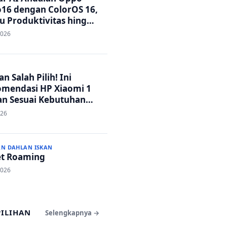
16 dengan ColorOS 16,
u Produktivitas hingga
 Foto Lebih Praktis
2026
n Salah Pilih! Ini
mendasi HP Xiaomi 1
an Sesuai Kebutuhan
a
026
AN DAHLAN ISKAN
t Roaming
2026
PILIHAN
Selengkapnya →