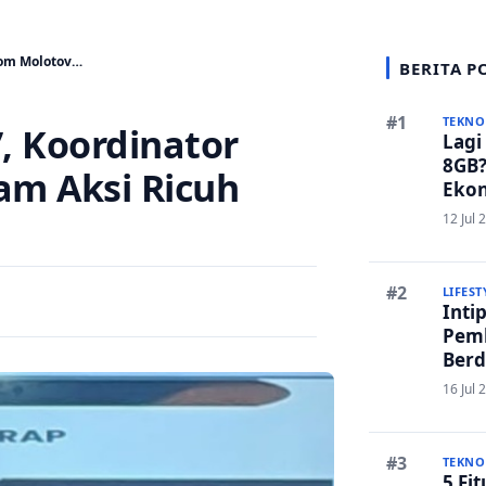
 Bom Molotov…
BERITA P
TEKNO
’, Koordinator
Lagi
8GB?
am Aksi Ricuh
Ekon
Bers
12 Jul 
LIFEST
Inti
Pem
Berd
Ruma
16 Jul 
Lanc
TEKNO
5 Fi