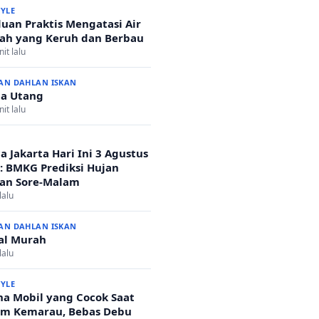
TYLE
uan Praktis Mengatasi Air
h yang Keruh dan Berbau
it lalu
AN DAHLAN ISKAN
a Utang
it lalu
a Jakarta Hari Ini 3 Agustus
: BMKG Prediksi Hujan
an Sore-Malam
lalu
AN DAHLAN ISKAN
al Murah
lalu
TYLE
a Mobil yang Cocok Saat
m Kemarau, Bebas Debu