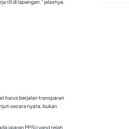
rill di lapangan,” jelasnya.
t harus berjalan transparan
njuti secara nyata, bukan
ada jajaran PPSU yang telah