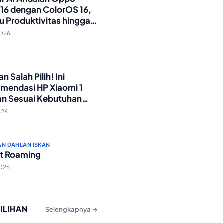
16 dengan ColorOS 16,
u Produktivitas hingga
Foto Lebih Praktis
2026
O
n Salah Pilih! Ini
mendasi HP Xiaomi 1
an Sesuai Kebutuhan
a
026
AN DAHLAN ISKAN
t Roaming
2026
PILIHAN
Selengkapnya →