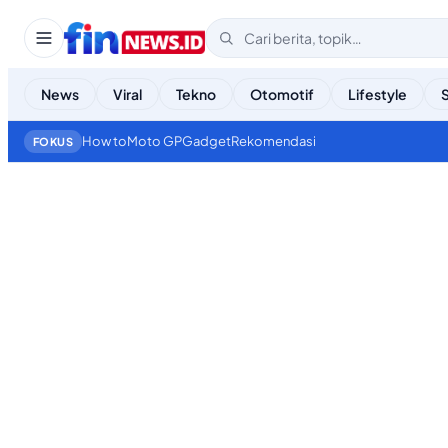
News
Viral
Tekno
Otomotif
Lifestyle
How to
Moto GP
Gadget
Rekomendasi
FOKUS