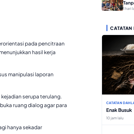
Tanp
1 hari l
CATATAN
rorientasi pada pencitraan
enunjukkan hasil kerja
sus manipulasi laporan
 kejadian serupa terulang.
CATATAN DAHL
uka ruang dialog agar para
Enak Busuk
10 jam lalu
agi hanya sekadar