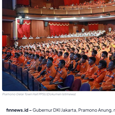
Pramono Gelar Town Hall PPSU (Dokumen Istimewa)
finnews.id –
Gubernur DKI Jakarta, Pramono Anung, 