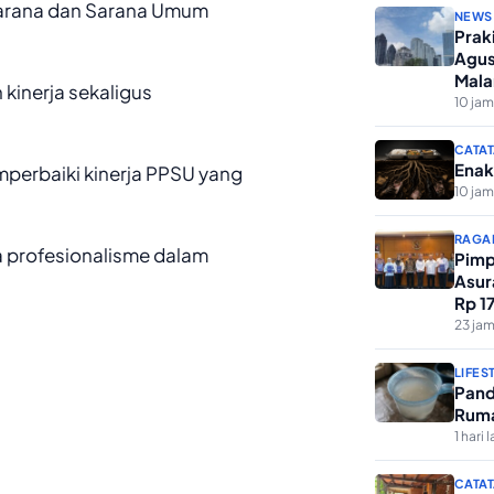
arana dan Sarana Umum
NEWS
Prak
Agus
Mala
kinerja sekaligus
10 jam
CATAT
Enak
perbaiki kinerja PPSU yang
10 jam
RAGA
profesionalisme dalam
Pimp
Asur
Rp 1
Keme
23 jam
LIFES
Pand
Ruma
1 hari l
CATAT