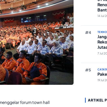
Reno
Bant
Edit 
14 Jul 
TEKN
Janga
Reko
Juta
And
7 Jul 2
CATAT
Pake
19 Jul 
ARTIKEL 
menggelar forum town hall