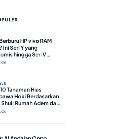
OPULER
O
 Berburu HP vivo RAM
 Ini Seri Y yang
omis hingga Seri V
andar Militer!
2026
YLE
p 10 Tanaman Hias
awa Hoki Berdasarkan
 Shui: Rumah Adem dan
ki Lancar!
2026
O
tur AI Andalan Oppo