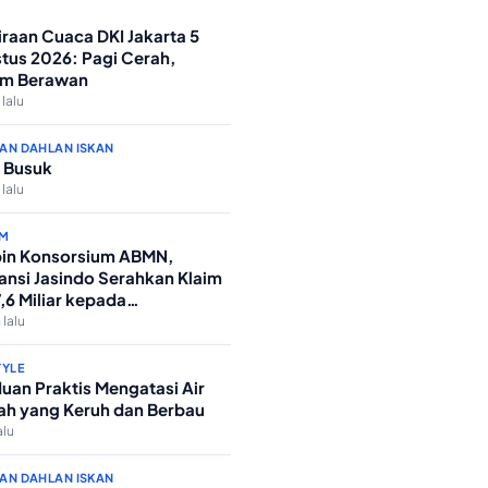
iraan Cuaca DKI Jakarta 5
tus 2026: Pagi Cerah,
m Berawan
 lalu
AN DAHLAN ISKAN
 Busuk
 lalu
M
in Konsorsium ABMN,
ansi Jasindo Serahkan Klaim
7,6 Miliar kepada
nterian Agama
 lalu
TYLE
uan Praktis Mengatasi Air
h yang Keruh dan Berbau
alu
AN DAHLAN ISKAN