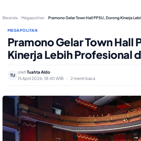
Beranda
Megapolitan
Pramono Gelar Town Hall PPSU, Dorong Kinerja Leb
MEGAPOLITAN
Pramono Gelar Town Hall 
Kinerja Lebih Profesional 
oleh
Tuahta Aldo
TU
15 April 2026, 18:40 WIB
•
2 menit baca