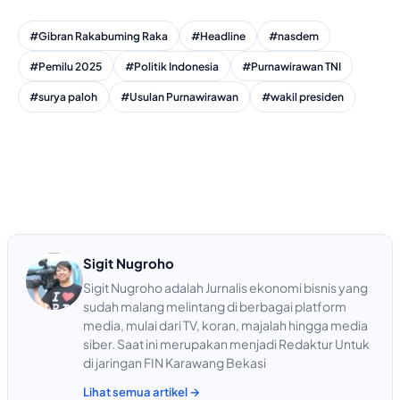
#Gibran Rakabuming Raka
#Headline
#nasdem
#Pemilu 2025
#Politik Indonesia
#Purnawirawan TNI
#surya paloh
#Usulan Purnawirawan
#wakil presiden
Sigit Nugroho
Sigit Nugroho adalah Jurnalis ekonomi bisnis yang
sudah malang melintang di berbagai platform
media, mulai dari TV, koran, majalah hingga media
siber. Saat ini merupakan menjadi Redaktur Untuk
di jaringan FIN Karawang Bekasi
Lihat semua artikel →