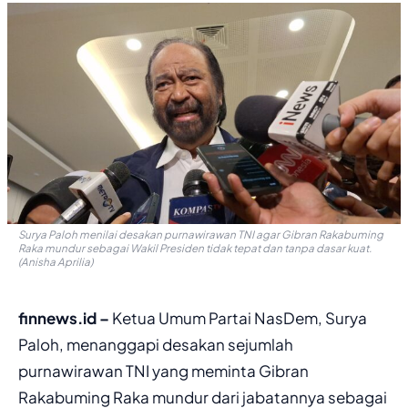
Surya Paloh menilai desakan purnawirawan TNI agar Gibran Rakabuming
Raka mundur sebagai Wakil Presiden tidak tepat dan tanpa dasar kuat.
(Anisha Aprilia)
finnews.id –
Ketua Umum Partai NasDem, Surya
Paloh, menanggapi desakan sejumlah
purnawirawan TNI yang meminta Gibran
Rakabuming Raka mundur dari jabatannya sebagai