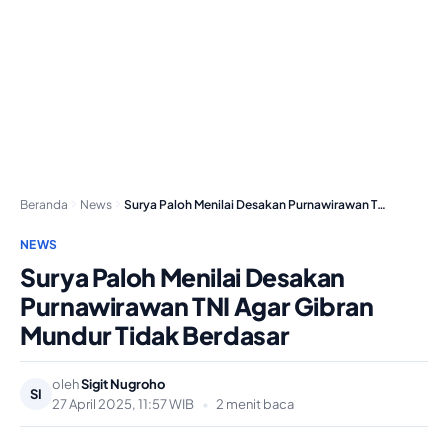
Beranda
News
Surya Paloh Menilai Desakan Purnawirawan TNI Agar Gibran…
NEWS
Surya Paloh Menilai Desakan
Purnawirawan TNI Agar Gibran
Mundur Tidak Berdasar
oleh
Sigit Nugroho
SI
27 April 2025, 11:57 WIB
•
2 menit baca