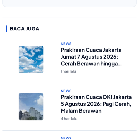
BACA JUGA
NEWS
Prakiraan Cuaca Jakarta
Jumat 7 Agustus 2026:
Cerah Berawan hingga
Malam
1 hari lalu
NEWS
Prakiraan Cuaca DKI Jakarta
5 Agustus 2026: Pagi Cerah,
Malam Berawan
4 hari lalu
NEWS