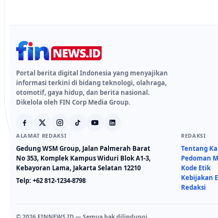
Portal berita digital Indonesia yang menyajikan
informasi terkini di bidang teknologi, olahraga,
otomotif, gaya hidup, dan berita nasional.
Dikelola oleh FIN Corp Media Group.
ALAMAT REDAKSI
REDAKSI
Gedung WSM Group, Jalan Palmerah Barat
Tentang K
No 353, Komplek Kampus Widuri Blok A1-3,
Pedoman Me
Kebayoran Lama, Jakarta Selatan 12210
Kode Etik
Kebijakan E
Telp:
+62 812-1234-8798
Redaksi
© 2026 FINNEWS.ID — Semua hak dilindungi.