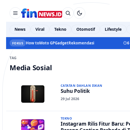
News
Viral
Tekno
Otomotif
Lifestyle
How to
Moto GP
Gadget
Rekomendasi
6
FOKUS
TAG
Media Sosial
CATATAN DAHLAN ISKAN
Suhu Politik
29 Jul 2026
TEKNO
Instagram Rilis Fitur Baru: 