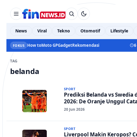
News
Viral
Tekno
Otomotif
Lifestyle
How to
Moto GP
Gadget
Rekomendasi
6
FOKUS
TAG
belanda
SPORT
Prediksi Belanda vs Swedia d
2026: De Oranje Unggul Cat
20 Jun 2026
SPORT
Liverpool Makin Keropos? 