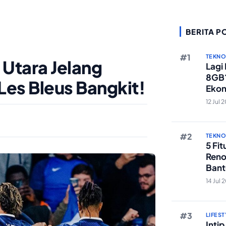
BERITA P
TEKN
a Utara Jelang
Lagi
8GB?
 Les Bleus Bangkit!
Ekon
Berst
12 Jul 
TEKN
5 Fi
Reno
Bant
Edit 
14 Jul 
LIFEST
Inti