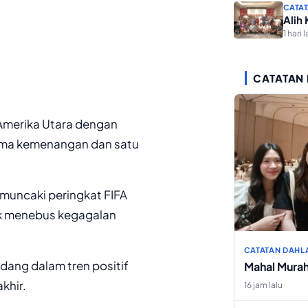
CATAT
Alih
1 hari l
CATATAN
 Amerika Utara dengan
i lima kemenangan dan satu
muncaki peringkat FIFA
uk menebus kegagalan
CATATAN DAHL
dang dalam tren positif
Mahal Mura
khir.
16 jam lalu