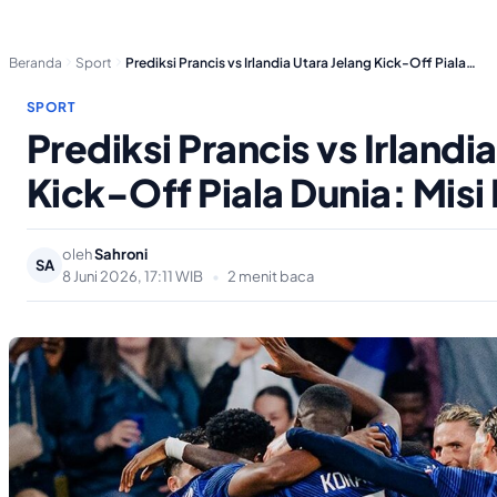
Beranda
Sport
Prediksi Prancis vs Irlandia Utara Jelang Kick-Off Piala…
SPORT
Prediksi Prancis vs Irlandi
Kick-Off Piala Dunia: Misi
oleh
Sahroni
SA
8 Juni 2026, 17:11 WIB
•
2 menit baca