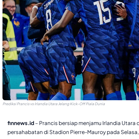
Prediksi Prancis vs Irlandia Utara Jelang Kick-Off Piala Dunia
finnews.id
– Prancis bersiap menjamu Irlandia Utara
persahabatan di Stadion Pierre-Mauroy pada Selasa, 