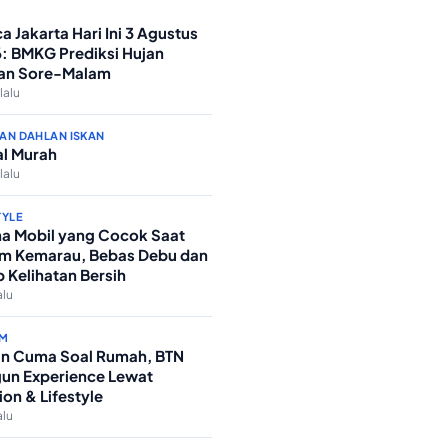
a Jakarta Hari Ini 3 Agustus
: BMKG Prediksi Hujan
an Sore-Malam
lalu
AN DAHLAN ISKAN
l Murah
lalu
TYLE
a Mobil yang Cocok Saat
m Kemarau, Bebas Debu dan
p Kelihatan Bersih
alu
M
n Cuma Soal Rumah, BTN
un Experience Lewat
ion & Lifestyle
alu