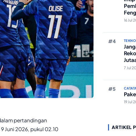
Pemb
Feng
Reze
16 Jul 
TEKN
Janga
Reko
Juta
And
7 Jul 2
CATAT
Pake
19 Jul 
 dalam pertandingan
ARTIKEL 
9 Juni 2026, pukul 02.10