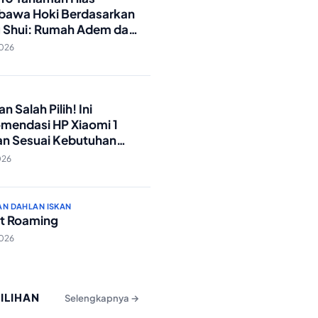
awa Hoki Berdasarkan
 Shui: Rumah Adem dan
ki Lancar!
2026
O
n Salah Pilih! Ini
mendasi HP Xiaomi 1
an Sesuai Kebutuhan
a
026
AN DAHLAN ISKAN
t Roaming
2026
PILIHAN
Selengkapnya →