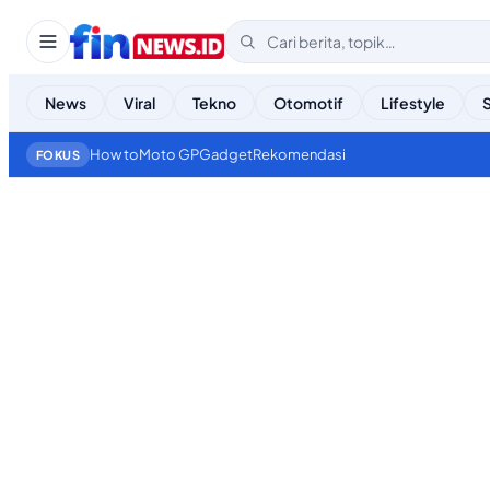
News
Viral
Tekno
Otomotif
Lifestyle
How to
Moto GP
Gadget
Rekomendasi
FOKUS