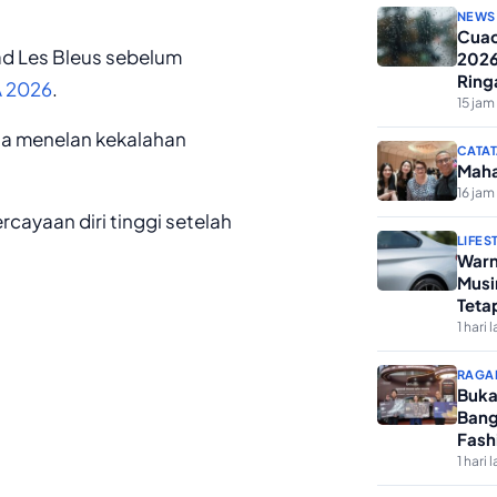
NEWS
Cuac
uad Les Bleus sebelum
2026
Ring
A 2026
.
15 jam 
aja menelan kekalahan
CATAT
Maha
16 jam 
cayaan diri tinggi setelah
LIFES
Warn
Musi
Teta
1 hari l
RAGA
Buka
Bang
Fash
1 hari l