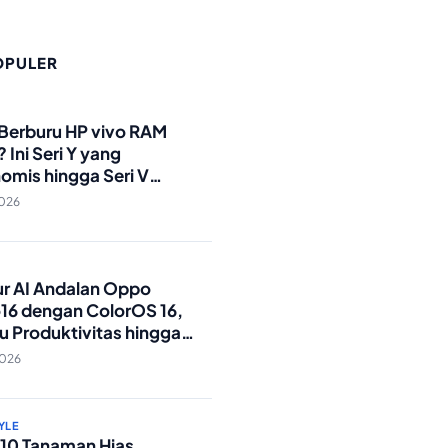
OPULER
O
 Berburu HP vivo RAM
 Ini Seri Y yang
omis hingga Seri V
andar Militer!
2026
O
tur AI Andalan Oppo
16 dengan ColorOS 16,
u Produktivitas hingga
Foto Lebih Praktis
2026
YLE
p 10 Tanaman Hias