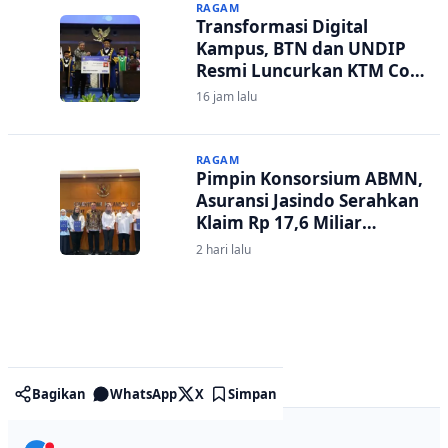
RAGAM
Transformasi Digital
Kampus, BTN dan UNDIP
Resmi Luncurkan KTM Co-
Branding untuk 17.000
16 jam lalu
Mahasiswa Baru
RAGAM
Pimpin Konsorsium ABMN,
Asuransi Jasindo Serahkan
Klaim Rp 17,6 Miliar
kepada Kementerian
2 hari lalu
Agama
Bagikan
WhatsApp
X
Simpan