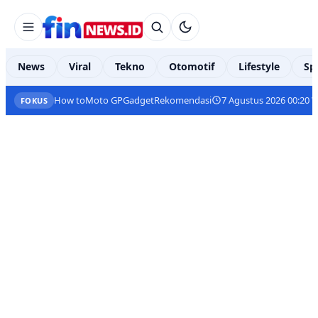
News
Viral
Tekno
Otomotif
Lifestyle
Sp
How to
Moto GP
Gadget
Rekomendasi
7 Agustus 2026 00:20 
FOKUS