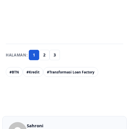
1
2
3
#BTN
#Kredit
#Transformasi Loan Factory
Sahroni