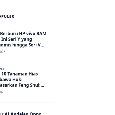
OPULER
 Berburu HP vivo RAM
 Ini Seri Y yang
omis hingga Seri V
tandar Militer!
2026
YLE
p 10 Tanaman Hias
bawa Hoki
asarkan Feng Shui:
h Adem dan Rezeki
2026
ar!
tur AI Andalan Oppo