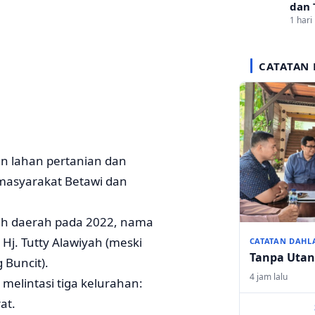
dan 
1 hari 
CATATAN 
n lahan pertanian dan
masyarakat Betawi dan
ah daerah pada 2022, nama
 Hj. Tutty Alawiyah (meski
CATATAN DAHL
Tanpa Uta
Buncit).
4 jam lalu
 melintasi tiga kelurahan:
at.