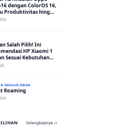
16 dengan ColorOS 16,
u Produktivitas hingga
 Foto Lebih Praktis
2026
n Salah Pilih! Ini
mendasi HP Xiaomi 1
an Sesuai Kebutuhan
a
026
AN DAHLAN ISKAN
t Roaming
2026
PILIHAN
Selengkapnya →