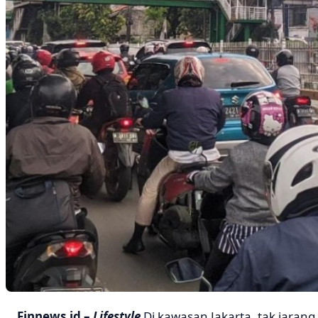
Finnews.id –
Lifestyle
Di kawasan Jakarta, tak jarang