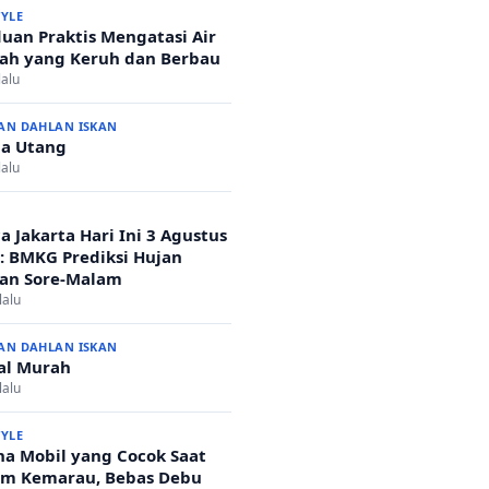
TYLE
uan Praktis Mengatasi Air
h yang Keruh dan Berbau
lalu
AN DAHLAN ISKAN
a Utang
lalu
a Jakarta Hari Ini 3 Agustus
: BMKG Prediksi Hujan
an Sore-Malam
lalu
AN DAHLAN ISKAN
al Murah
lalu
TYLE
a Mobil yang Cocok Saat
m Kemarau, Bebas Debu