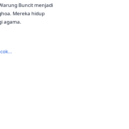
an Warung Buncit menjadi
ghoa. Mereka hidup
gi agama.
ocok…