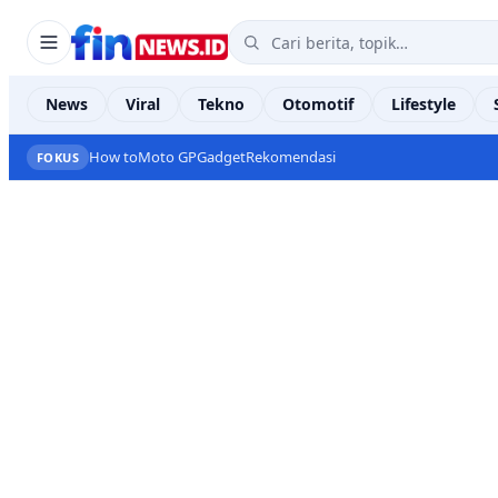
News
Viral
Tekno
Otomotif
Lifestyle
How to
Moto GP
Gadget
Rekomendasi
FOKUS