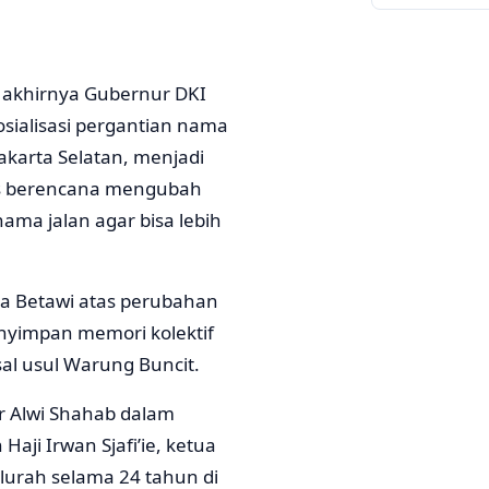
 akhirnya Gubernur DKI
sialisasi pergantian nama
akarta Selatan, menjadi
ies berencana mengubah
ma jalan agar bisa lebih
rga Betawi atas perubahan
nyimpan memori kolektif
sal usul Warung Buncit.
r Alwi Shahab dalam
ji Irwan Sjafi’ie, ketua
urah selama 24 tahun di