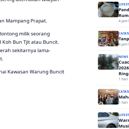
LIFES
Pand
Ruma
san Mampang Prapat.
4 jam 
ontong milik seorang
CATAT
Tanp
Koh Bun Tjit atau Buncit.
4 jam 
aerah sekitarnya lama-
NEWS
t.
Cuac
2026
nai Kawasan Warung Buncit
Ring
1 hari 
CATAT
Mah
1 hari 
LIFES
Warn
Musi