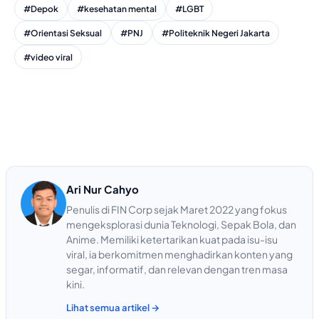
#Depok
#kesehatan mental
#LGBT
#Orientasi Seksual
#PNJ
#Politeknik Negeri Jakarta
#video viral
Ari Nur Cahyo
Penulis di FIN Corp sejak Maret 2022 yang fokus
mengeksplorasi dunia Teknologi, Sepak Bola, dan
Anime. Memiliki ketertarikan kuat pada isu-isu
viral, ia berkomitmen menghadirkan konten yang
segar, informatif, dan relevan dengan tren masa
kini.
Lihat semua artikel →