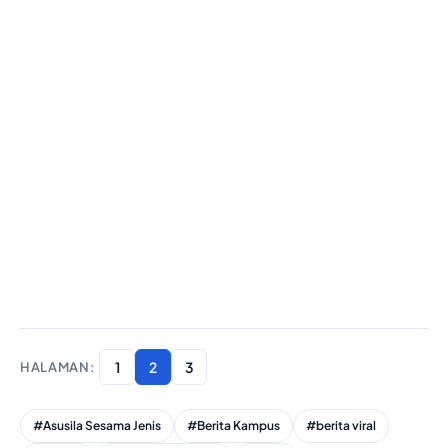
1
2
3
#Asusila Sesama Jenis
#Berita Kampus
#berita viral