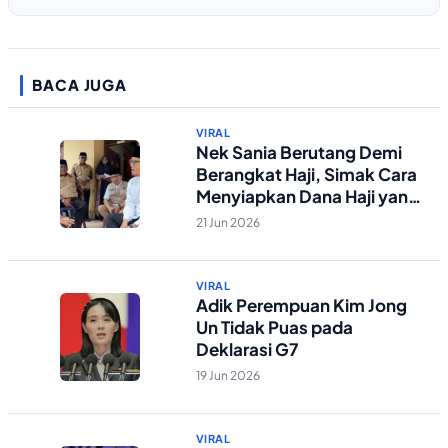
BACA JUGA
VIRAL
Nek Sania Berutang Demi
Berangkat Haji, Simak Cara
Menyiapkan Dana Haji yang
Tepat
21 Jun 2026
VIRAL
Adik Perempuan Kim Jong
Un Tidak Puas pada
Deklarasi G7
19 Jun 2026
VIRAL