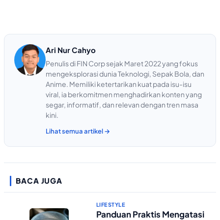
Ari Nur Cahyo
Penulis di FIN Corp sejak Maret 2022 yang fokus
mengeksplorasi dunia Teknologi, Sepak Bola, dan
Anime. Memiliki ketertarikan kuat pada isu-isu
viral, ia berkomitmen menghadirkan konten yang
segar, informatif, dan relevan dengan tren masa
kini.
Lihat semua artikel →
BACA JUGA
LIFESTYLE
Panduan Praktis Mengatasi