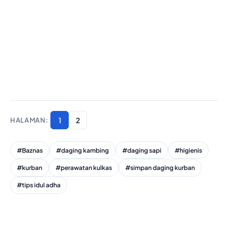
1
2
#Baznas
#daging kambing
#daging sapi
#higienis
#kurban
#perawatan kulkas
#simpan daging kurban
#tips idul adha