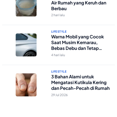
Air Rumah yang Keruh dan
Berbau
2 hari lalu
LIFESTYLE
Warna Mobil yang Cocok
Saat Musim Kemarau,
Bebas Debu dan Tetap
Kelihatan Bersih
4 hari lalu
LIFESTYLE
3 Bahan Alami untuk
Mengatasi Kutikula Kering
dan Pecah-Pecah di Rumah
29 Jul 2026