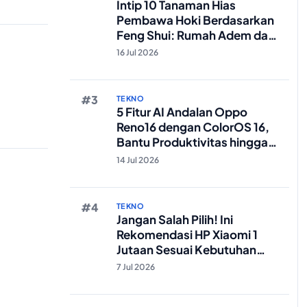
Intip 10 Tanaman Hias
Pembawa Hoki Berdasarkan
Feng Shui: Rumah Adem dan
Rezeki Lancar!
16 Jul 2026
TEKNO
5 Fitur AI Andalan Oppo
Reno16 dengan ColorOS 16,
Bantu Produktivitas hingga
Edit Foto Lebih Praktis
14 Jul 2026
TEKNO
Jangan Salah Pilih! Ini
Rekomendasi HP Xiaomi 1
Jutaan Sesuai Kebutuhan
Anda
7 Jul 2026