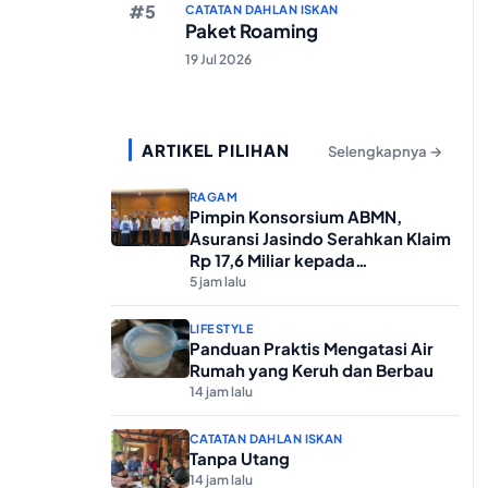
CATATAN DAHLAN ISKAN
Paket Roaming
19 Jul 2026
ARTIKEL PILIHAN
Selengkapnya →
RAGAM
Pimpin Konsorsium ABMN,
Asuransi Jasindo Serahkan Klaim
Rp 17,6 Miliar kepada
Kementerian Agama
5 jam lalu
LIFESTYLE
Panduan Praktis Mengatasi Air
Rumah yang Keruh dan Berbau
14 jam lalu
CATATAN DAHLAN ISKAN
Tanpa Utang
14 jam lalu