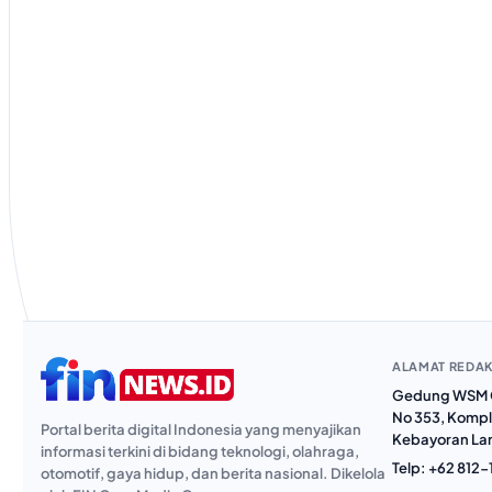
ALAMAT REDAK
Gedung WSM G
No 353, Kompl
Portal berita digital Indonesia yang menyajikan
Kebayoran Lam
informasi terkini di bidang teknologi, olahraga,
Telp:
+62 812-
otomotif, gaya hidup, dan berita nasional. Dikelola