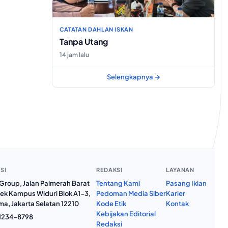
CATATAN DAHLAN ISKAN
Tanpa Utang
14 jam lalu
Selengkapnya →
SI
REDAKSI
LAYANAN
roup, Jalan Palmerah Barat
Tentang Kami
Pasang Iklan
ek Kampus Widuri Blok A1-3,
Pedoman Media Siber
Karier
a, Jakarta Selatan 12210
Kode Etik
Kontak
Kebijakan Editorial
1234-8798
Redaksi