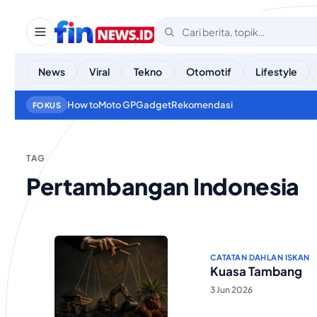
News
Viral
Tekno
Otomotif
Lifestyle
How to
Moto GP
Gadget
Rekomendasi
FOKUS
TAG
Pertambangan Indonesia
CATATAN DAHLAN ISKAN
Kuasa Tambang
3 Jun 2026