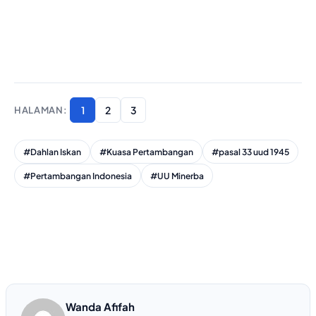
1
2
3
#Dahlan Iskan
#Kuasa Pertambangan
#pasal 33 uud 1945
#Pertambangan Indonesia
#UU Minerba
Wanda Afifah