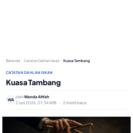
Beranda
Catatan Dahlan Iskan
Kuasa Tambang
CATATAN DAHLAN ISKAN
Kuasa Tambang
oleh
Wanda Afifah
WA
2 Juni 2026, 07:34 WIB
•
2 menit baca