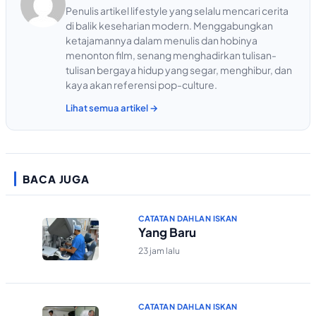
Penulis artikel lifestyle yang selalu mencari cerita
di balik keseharian modern. Menggabungkan
ketajamannya dalam menulis dan hobinya
menonton film, senang menghadirkan tulisan-
tulisan bergaya hidup yang segar, menghibur, dan
kaya akan referensi pop-culture.
Lihat semua artikel →
BACA JUGA
CATATAN DAHLAN ISKAN
Yang Baru
23 jam lalu
CATATAN DAHLAN ISKAN