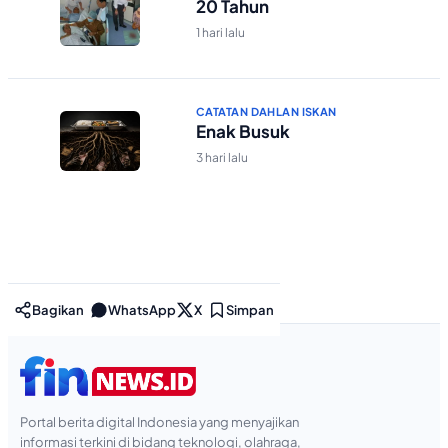
20 Tahun
1 hari lalu
CATATAN DAHLAN ISKAN
Enak Busuk
3 hari lalu
Bagikan
WhatsApp
X
Simpan
Portal berita digital Indonesia yang menyajikan
informasi terkini di bidang teknologi, olahraga,