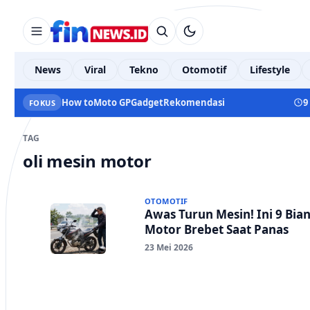
News
Viral
Tekno
Otomotif
Lifestyle
How to
Moto GP
Gadget
Rekomendasi
9
FOKUS
TAG
oli mesin motor
OTOMOTIF
Awas Turun Mesin! Ini 9 Bia
Motor Brebet Saat Panas
23 Mei 2026