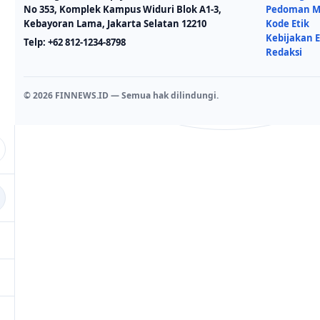
No 353, Komplek Kampus Widuri Blok A1-3,
Pedoman Me
Kebayoran Lama, Jakarta Selatan 12210
Kode Etik
Kebijakan E
Telp:
+62 812-1234-8798
Redaksi
© 2026 FINNEWS.ID — Semua hak dilindungi.