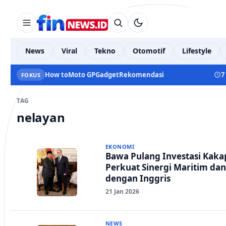
News
Viral
Tekno
Otomotif
Lifestyle
How to
Moto GP
Gadget
Rekomendasi
7
FOKUS
TAG
nelayan
EKONOMI
Bawa Pulang Investasi Kak
Perkuat Sinergi Maritim da
dengan Inggris
21 Jan 2026
NEWS