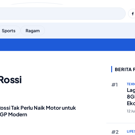
Sports
Ragam
BERITA
Rossi
TEK
Lag
8GB
Eko
Rossi Tak Perlu Naik Motor untuk
Ber
12 J
oGP Modern
LIFE