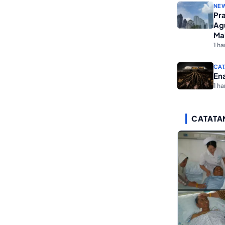
NE
Pra
Ag
Ma
1 har
CAT
En
1 har
CATATA