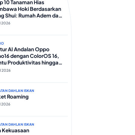
ip 10 Tanaman Hias
mbawa Hoki Berdasarkan
ng Shui: Rumah Adem dan
eki Lancar!
ul 2026
NO
itur AI Andalan Oppo
o16 dengan ColorOS 16,
tu Produktivitas hingga
t Foto Lebih Praktis
ul 2026
ATAN DAHLAN ISKAN
ket Roaming
ul 2026
ATAN DAHLAN ISKAN
h Kekuasaan