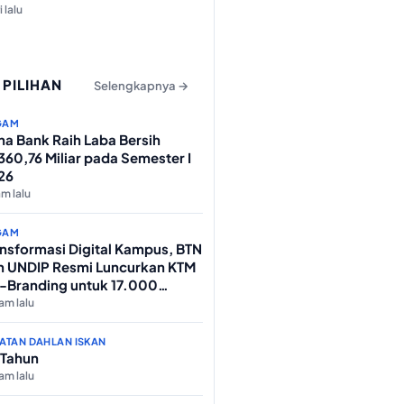
i lalu
 PILIHAN
Selengkapnya →
GAM
na Bank Raih Laba Bersih
60,76 Miliar pada Semester I
26
am lalu
GAM
ansformasi Digital Kampus, BTN
n UNDIP Resmi Luncurkan KTM
-Branding untuk 17.000
hasiswa Baru
am lalu
ATAN DAHLAN ISKAN
 Tahun
am lalu