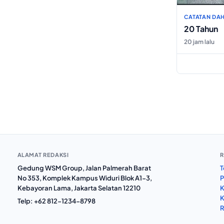
CATATAN DAH
20 Tahun
20 jam lalu
ALAMAT REDAKSI
R
Gedung WSM Group, Jalan Palmerah Barat
T
No 353, Komplek Kampus Widuri Blok A1-3,
P
Kebayoran Lama, Jakarta Selatan 12210
K
K
Telp:
+62 812-1234-8798
R