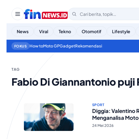
News
Viral
Tekno
Otomotif
Lifestyle
How to
Moto GP
Gadget
Rekomendasi
FOKUS
TAG
Fabio Di Giannantonio puji 
SPORT
Diggia: Valentino 
Menganalisa Mot
24 Mei 2026