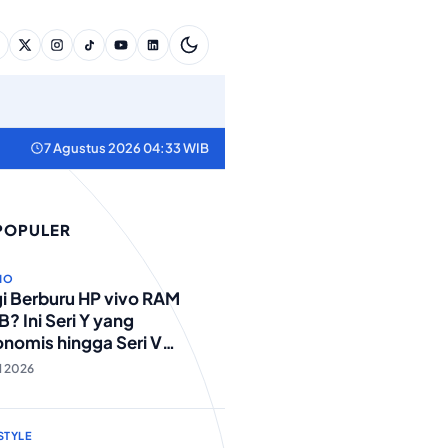
7 Agustus 2026 04:33 WIB
 POPULER
NO
i Berburu HP vivo RAM
? Ini Seri Y yang
nomis hingga Seri V
standar Militer!
ul 2026
STYLE