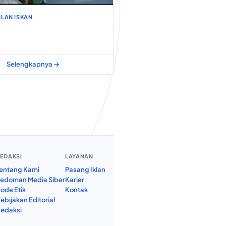
LAN ISKAN
Selengkapnya →
EDAKSI
LAYANAN
entang Kami
Pasang Iklan
edoman Media Siber
Karier
ode Etik
Kontak
ebijakan Editorial
edaksi