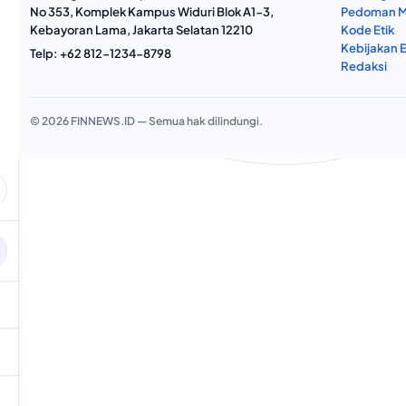
No 353, Komplek Kampus Widuri Blok A1-3,
Pedoman M
Kebayoran Lama, Jakarta Selatan 12210
Kode Etik
Kebijakan E
Telp:
+62 812-1234-8798
Redaksi
© 2026 FINNEWS.ID — Semua hak dilindungi.