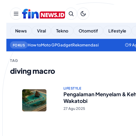
News
Viral
Tekno
Otomotif
Lifestyle
How to
Moto GP
Gadget
Rekomendasi
9 A
FOKUS
TAG
diving macro
LIFESTYLE
Pengalaman Menyelam & Kehi
Wakatobi
27 Agu 2025