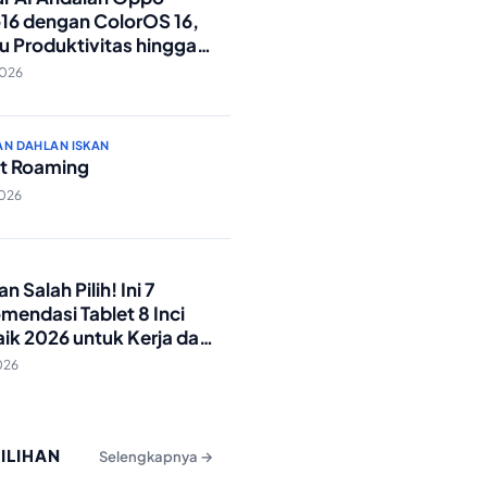
16 dengan ColorOS 16,
u Produktivitas hingga
Foto Lebih Praktis
2026
AN DAHLAN ISKAN
t Roaming
2026
O
n Salah Pilih! Ini 7
mendasi Tablet 8 Inci
aik 2026 untuk Kerja dan
ran
026
PILIHAN
Selengkapnya →