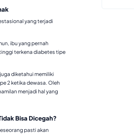
nak
estasional yang terjadi
mun, ibu yang pernah
tinggi terkena diabetes tipe
juga diketahui memiliki
ipe 2 ketika dewasa. Oleh
hamilan menjadi hal yang
Tidak Bisa Dicegah?
seseorang pasti akan