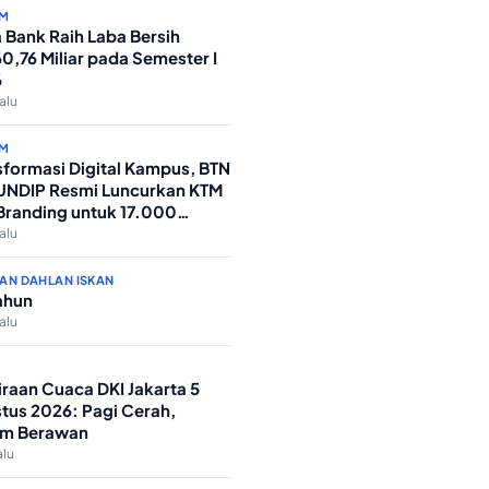
M
 Bank Raih Laba Bersih
0,76 Miliar pada Semester I
6
lalu
M
sformasi Digital Kampus, BTN
UNDIP Resmi Luncurkan KTM
randing untuk 17.000
siswa Baru
lalu
AN DAHLAN ISKAN
ahun
lalu
iraan Cuaca DKI Jakarta 5
tus 2026: Pagi Cerah,
m Berawan
alu