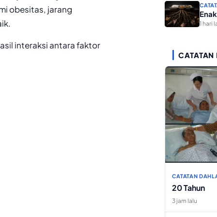
CATAT
mi obesitas, jarang
Enak
ik.
1 hari l
sil interaksi antara faktor
CATATAN
CATATAN DAHL
20 Tahun
3 jam lalu