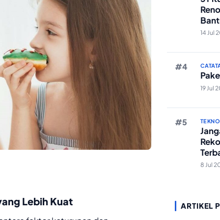
Reno
Bant
Edit 
14 Jul 
CATAT
Pake
19 Jul 
TEKN
Janga
Reko
Terb
Hibu
8 Jul 2
yang Lebih Kuat
ARTIKEL 