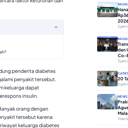
antara faktor keturunan dan
RAGA
Hana
Rp36
202
2 jam 
RAGA
Tran
dan 
gah?
Co-B
Maha
3 jam 
ndung penderita diabetes
CATAT
20 T
ngalami penyakit tersebut.
3 jam 
am keluarga dapat
respons insulin.
NEWS
Prak
Agus
 Banyak orang dengan
Mala
enyakit tersebut karena
1 hari l
 riwayat keluarga diabetes