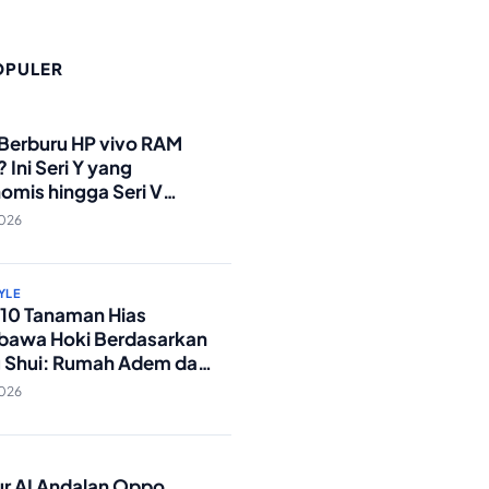
OPULER
O
 Berburu HP vivo RAM
 Ini Seri Y yang
omis hingga Seri V
andar Militer!
2026
YLE
p 10 Tanaman Hias
awa Hoki Berdasarkan
 Shui: Rumah Adem dan
ki Lancar!
2026
O
tur AI Andalan Oppo