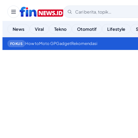
News
Viral
Tekno
Otomotif
Lifestyle
How to
Moto GP
Gadget
Rekomendasi
FOKUS