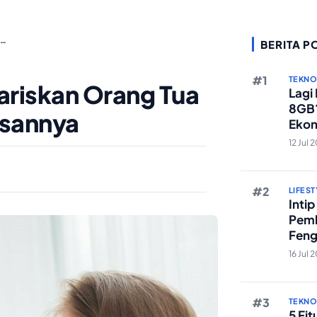
?…
BERITA P
TEKN
ariskan Orang Tua
Lagi
8GB?
asannya
Ekon
Berst
12 Jul 
LIFEST
Inti
Pemb
Feng
Reze
16 Jul 
TEKN
5 Fi