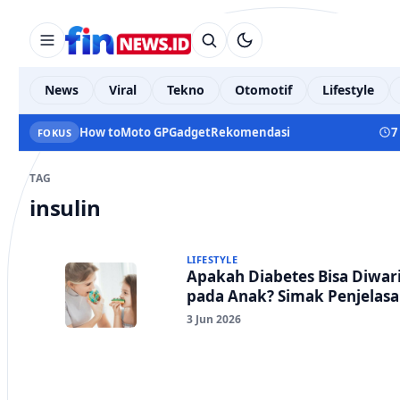
News
Viral
Tekno
Otomotif
Lifestyle
How to
Moto GP
Gadget
Rekomendasi
7
FOKUS
TAG
insulin
LIFESTYLE
Apakah Diabetes Bisa Diwar
pada Anak? Simak Penjelas
3 Jun 2026