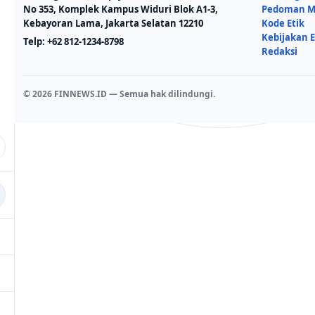
No 353, Komplek Kampus Widuri Blok A1-3,
Pedoman Me
Kebayoran Lama, Jakarta Selatan 12210
Kode Etik
Kebijakan E
Telp:
+62 812-1234-8798
Redaksi
© 2026 FINNEWS.ID — Semua hak dilindungi.