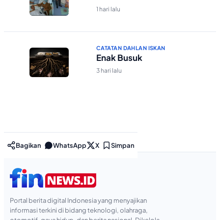
1 hari lalu
CATATAN DAHLAN ISKAN
Enak Busuk
3 hari lalu
Bagikan
WhatsApp
X
Simpan
Portal berita digital Indonesia yang menyajikan
informasi terkini di bidang teknologi, olahraga,