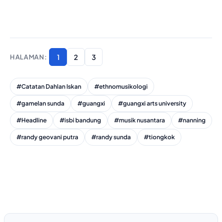
1
2
3
#Catatan Dahlan Iskan
#ethnomusikologi
#gamelan sunda
#guangxi
#guangxi arts university
#Headline
#isbi bandung
#musik nusantara
#nanning
#randy geovani putra
#randy sunda
#tiongkok