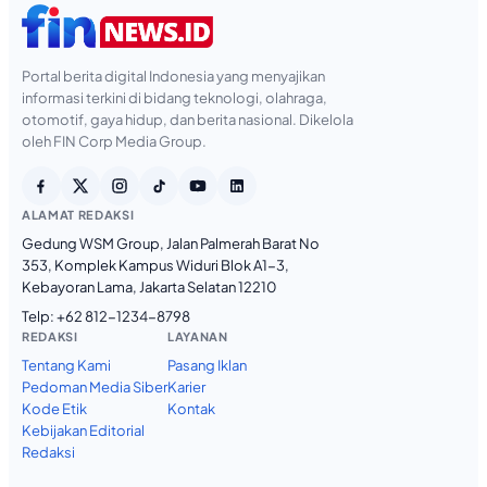
Portal berita digital Indonesia yang menyajikan
informasi terkini di bidang teknologi, olahraga,
otomotif, gaya hidup, dan berita nasional. Dikelola
oleh FIN Corp Media Group.
ALAMAT REDAKSI
Gedung WSM Group, Jalan Palmerah Barat No
353, Komplek Kampus Widuri Blok A1-3,
Kebayoran Lama, Jakarta Selatan 12210
Telp:
+62 812-1234-8798
REDAKSI
LAYANAN
Tentang Kami
Pasang Iklan
Pedoman Media Siber
Karier
Kode Etik
Kontak
Kebijakan Editorial
Redaksi