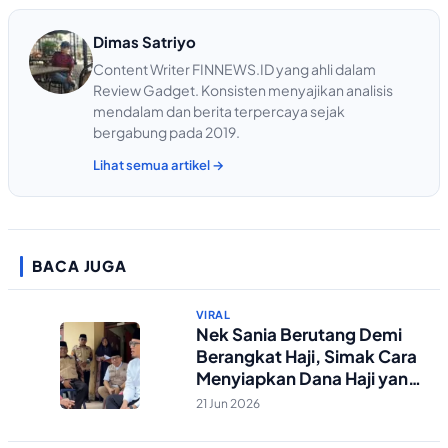
Dimas Satriyo
Content Writer FINNEWS.ID yang ahli dalam
Review Gadget. Konsisten menyajikan analisis
mendalam dan berita terpercaya sejak
bergabung pada 2019.
Lihat semua artikel →
BACA JUGA
VIRAL
Nek Sania Berutang Demi
Berangkat Haji, Simak Cara
Menyiapkan Dana Haji yang
Tepat
21 Jun 2026