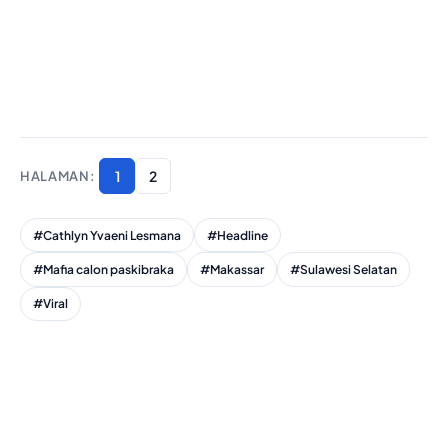
1
2
#Cathlyn Yvaeni Lesmana
#Headline
#Mafia calon paskibraka
#Makassar
#Sulawesi Selatan
#Viral