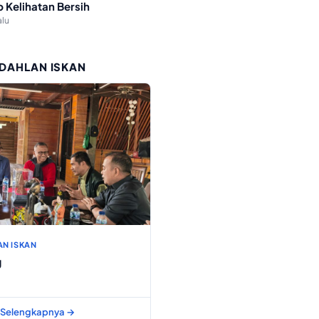
p Kelihatan Bersih
alu
 DAHLAN ISKAN
AN ISKAN
g
Selengkapnya →