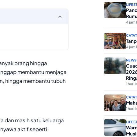
LIFES
Pand
Ruma
4 jam 
CATAT
Tanp
4 jam 
NEWS
banyak orang hingga
Cuac
 dianggap membantu menjaga
2026
Ring
n, hingga membantu tubuh
1 hari l
CATAT
Maha
1 hari l
a dan masih satu keluarga
LIFES
Warn
nyawa aktif seperti
Musi