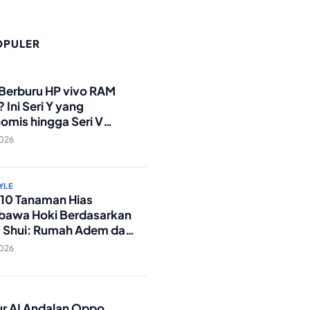
OPULER
O
 Berburu HP vivo RAM
 Ini Seri Y yang
omis hingga Seri V
andar Militer!
2026
YLE
p 10 Tanaman Hias
awa Hoki Berdasarkan
 Shui: Rumah Adem dan
ki Lancar!
2026
O
tur AI Andalan Oppo