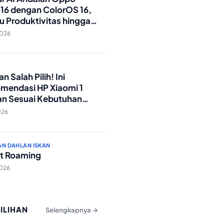
16 dengan ColorOS 16,
u Produktivitas hingga
Foto Lebih Praktis
2026
O
n Salah Pilih! Ini
mendasi HP Xiaomi 1
an Sesuai Kebutuhan
a
026
AN DAHLAN ISKAN
t Roaming
2026
PILIHAN
Selengkapnya →