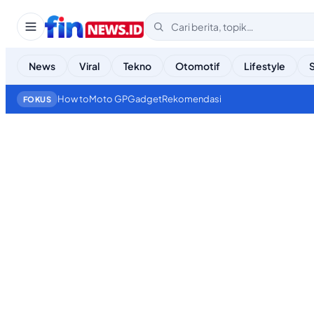
News
Viral
Tekno
Otomotif
Lifestyle
How to
Moto GP
Gadget
Rekomendasi
FOKUS