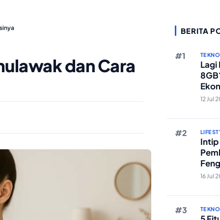
sinya
BERITA P
TEKN
mulawak dan Cara
Lagi
8GB?
Ekon
Berst
12 Jul 
LIFEST
Inti
Pemb
Feng
Reze
16 Jul 
TEKN
5 Fi