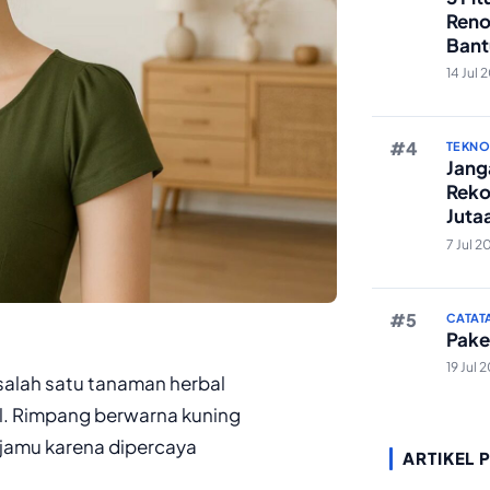
Reno
Bant
Edit 
14 Jul 
TEKN
Janga
Reko
Juta
And
7 Jul 2
CATAT
Pake
19 Jul 
salah satu tanaman herbal
l. Rimpang berwarna kuning
 jamu karena dipercaya
ARTIKEL 