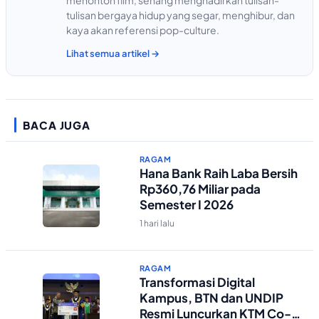
tulisan bergaya hidup yang segar, menghibur, dan
kaya akan referensi pop-culture.
Lihat semua artikel →
BACA JUGA
RAGAM
Hana Bank Raih Laba Bersih
Rp360,76 Miliar pada
Semester I 2026
1 hari lalu
RAGAM
Transformasi Digital
Kampus, BTN dan UNDIP
Resmi Luncurkan KTM Co-