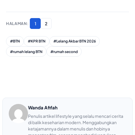
1
2
#BTN
#KPR BTN
#Lelang Akbar BTN 2026
#rumah lelang BTN
#rumah second
Wanda Afifah
Penulis artikel lifestyle yang selalu mencari cerita
di balik keseharian modern. Menggabungkan
ketajamannya dalam menulis dan hobinya
menonton film, senang menghadirkan tulisan-