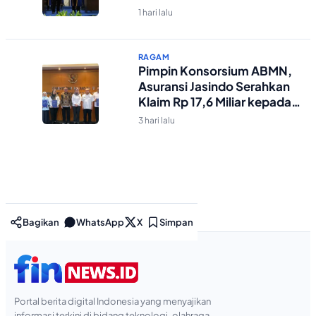
Branding untuk 17.000
1 hari lalu
Mahasiswa Baru
RAGAM
Pimpin Konsorsium ABMN,
Asuransi Jasindo Serahkan
Klaim Rp 17,6 Miliar kepada
Kementerian Agama
3 hari lalu
Bagikan
WhatsApp
X
Simpan
Portal berita digital Indonesia yang menyajikan
informasi terkini di bidang teknologi, olahraga,