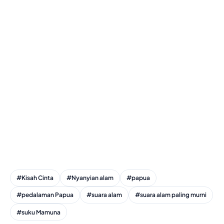
#Kisah Cinta
#Nyanyian alam
#papua
#pedalaman Papua
#suara alam
#suara alam paling murni
#suku Mamuna