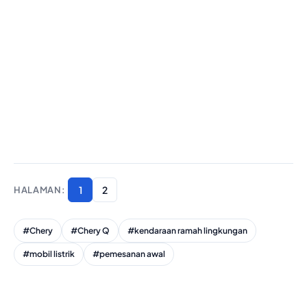
1
2
#Chery
#Chery Q
#kendaraan ramah lingkungan
#mobil listrik
#pemesanan awal