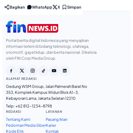
Bagikan
WhatsApp
X
Simpan
Portal berita digital Indonesia yang menyajikan
informasi terkini di bidang teknologi, olahraga,
otomotif, gaya hidup, dan berita nasional. Dikelola
oleh FIN Corp Media Group.
ALAMAT REDAKSI
Gedung WSM Group, Jalan Palmerah Barat No
353, Komplek Kampus Widuri Blok A1-3,
Kebayoran Lama, Jakarta Selatan 12210
Telp:
+62 812-1234-8798
REDAKSI
LAYANAN
Tentang Kami
Pasang Iklan
Pedoman Media Siber
Karier
Kode Etik
Kontak