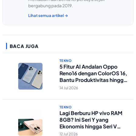
bergabung pada 2019.
Lihat semua artikel →
BACA JUGA
TEKNO
5 Fitur AI Andalan Oppo
Reno16 dengan ColorOS 16,
Bantu Produktivitas hingga
Edit Foto Lebih Praktis
14 Jul 2026
TEKNO
Lagi Berburu HP vivo RAM
8GB? Ini Seri Y yang
Ekonomis hingga Seri V
Berstandar Militer!
12 Jul 2026