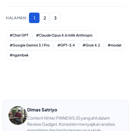
1
2
3
#Chat GPT
#Claude Opus 4.6 milik Anthropic
#Google Gemini 3.1 Pro
#GPT-5.4
#Grok 4.2
#model
#ngambek
Dimas Satriyo
Content Writer FINNEWS.ID yang ahli dalam
Review Gadget. Konsisten menyajikan analisis
mendalam dan berita terpercaya sejak