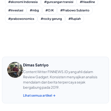
#ekonomi Indonesia
#guncangan transisi
#Headline
#Investasi
#mbg
#OJK
#Prabowo Subianto
#prabowonomics
#rocky gerung
#Rupiah
Dimas Satriyo
Content Writer FINNEWS.ID yang ahli dalam
Review Gadget. Konsisten menyajikan analisis
mendalam dan berita terpercaya sejak
bergabung pada 2019.
Lihat semua artikel →