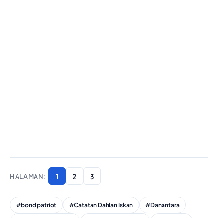
1
2
3
#bond patriot
#Catatan Dahlan Iskan
#Danantara