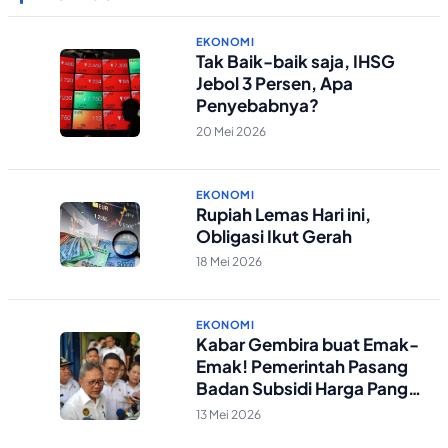
EKONOMI
Tak Baik-baik saja, IHSG
Jebol 3 Persen, Apa
Penyebabnya?
20 Mei 2026
EKONOMI
Rupiah Lemas Hari ini,
Obligasi Ikut Gerah
18 Mei 2026
EKONOMI
Kabar Gembira buat Emak-
Emak! Pemerintah Pasang
Badan Subsidi Harga Pangan
Impor yang Kian Melejit!
13 Mei 2026