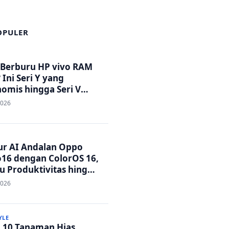
OPULER
 Berburu HP vivo RAM
 Ini Seri Y yang
omis hingga Seri V
tandar Militer!
2026
tur AI Andalan Oppo
16 dengan ColorOS 16,
u Produktivitas hingga
 Foto Lebih Praktis
2026
YLE
p 10 Tanaman Hias