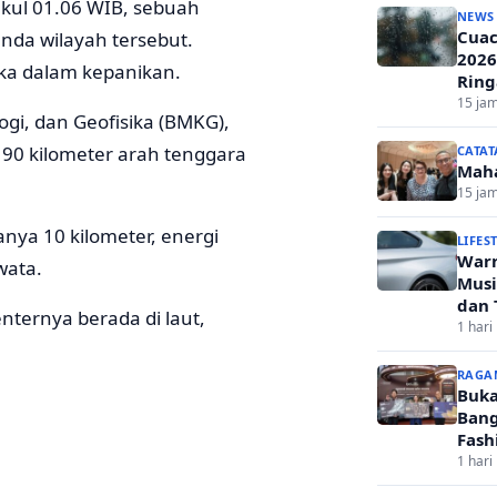
pukul 01.06 WIB, sebuah
NEWS
Cuac
nda wilayah tersebut.
2026
ika dalam kepanikan.
Ring
15 jam
gi, dan Geofisika (BMKG),
ar 90 kilometer arah tenggara
CATAT
Mah
15 jam
nya 10 kilometer, energi
LIFES
Warn
wata.
Musi
dan 
ternya berada di laut,
1 hari 
RAGA
Buka
Bang
Fash
1 hari 