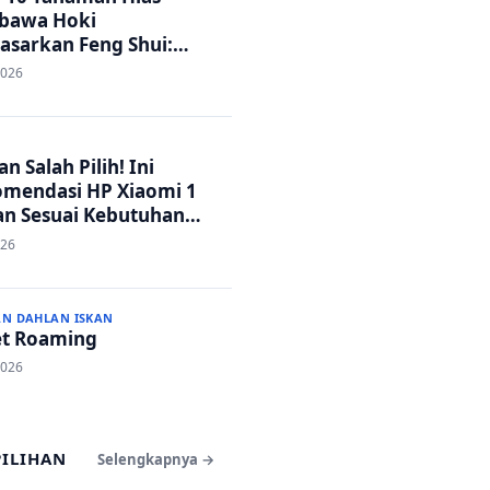
bawa Hoki
asarkan Feng Shui:
h Adem dan Rezeki
2026
ar!
n Salah Pilih! Ini
mendasi HP Xiaomi 1
an Sesuai Kebutuhan
a
026
AN DAHLAN ISKAN
t Roaming
2026
PILIHAN
Selengkapnya →