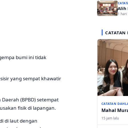
CATAT
Alih
1 hari 
CATATAN 
empa bumi ini tidak
esisir yang sempat khawatir
 Daerah (BPBD) setempat
CATATAN DAHL
akan fisik di lapangan.
Mahal Mur
15 jam lalu
i di laut dengan