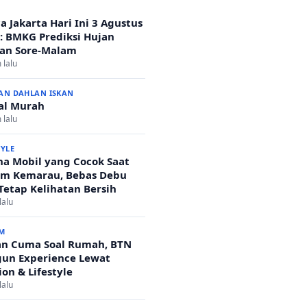
a Jakarta Hari Ini 3 Agustus
: BMKG Prediksi Hujan
an Sore-Malam
 lalu
AN DAHLAN ISKAN
al Murah
 lalu
TYLE
a Mobil yang Cocok Saat
m Kemarau, Bebas Debu
Tetap Kelihatan Bersih
lalu
M
n Cuma Soal Rumah, BTN
un Experience Lewat
ion & Lifestyle
lalu