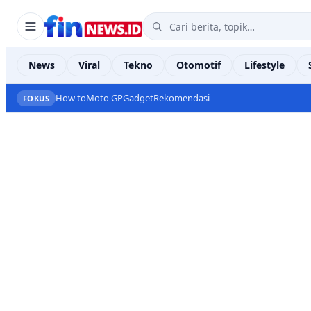
News
Viral
Tekno
Otomotif
Lifestyle
How to
Moto GP
Gadget
Rekomendasi
FOKUS