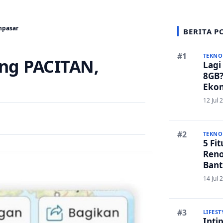
npasar
BERITA P
TEKNO
ng PACITAN,
Lagi
8GB?
Ekon
Bers
12 Jul 
TEKNO
5 Fi
Reno
Bant
Edit
14 Jul 
LIFEST
Inti