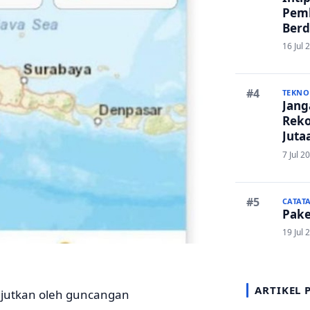
Pem
Berd
Ruma
16 Jul 
Lanc
TEKNO
Janga
Reko
Juta
And
7 Jul 2
CATAT
Pake
19 Jul 
ARTIKEL 
kejutkan oleh guncangan