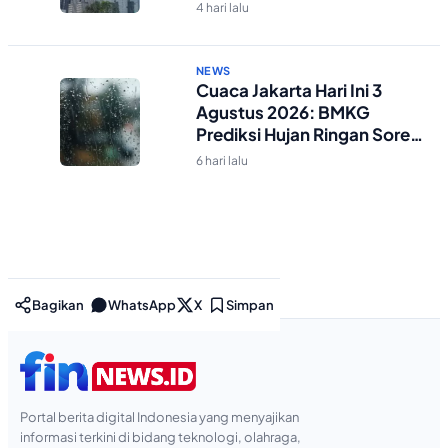
4 hari lalu
NEWS
Cuaca Jakarta Hari Ini 3
Agustus 2026: BMKG
Prediksi Hujan Ringan Sore-
Malam
6 hari lalu
Bagikan
WhatsApp
X
Simpan
Portal berita digital Indonesia yang menyajikan
informasi terkini di bidang teknologi, olahraga,