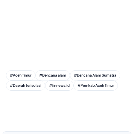
#Aceh Timur
#Bencana alam
#Bencana Alam Sumatra
#Daerah terisolasi
#finnews.id
#Pemkab Aceh Timur