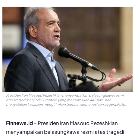
Presiden Iran Masoud Pezeshkian menyampaikan belasungkawa resmi
atas tragedi banjir di Sumatera yang menewaskan 442 jiwa. Iran
menyatakan kesiapan mengirimkan bantuan kemanusiaan segera.Foto:
Finnews.id
– Presiden Iran Masoud Pezeshkian
menyampaikan belasungkawa resmi atas tragedi