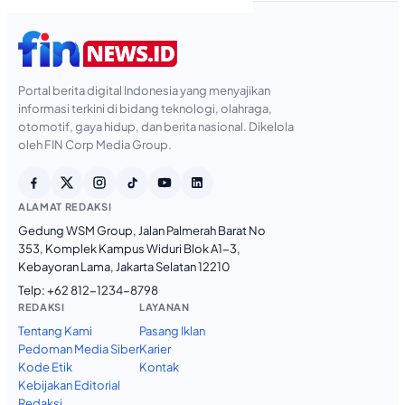
Portal berita digital Indonesia yang menyajikan
informasi terkini di bidang teknologi, olahraga,
otomotif, gaya hidup, dan berita nasional. Dikelola
oleh FIN Corp Media Group.
ALAMAT REDAKSI
Gedung WSM Group, Jalan Palmerah Barat No
353, Komplek Kampus Widuri Blok A1-3,
Kebayoran Lama, Jakarta Selatan 12210
Telp:
+62 812-1234-8798
REDAKSI
LAYANAN
Tentang Kami
Pasang Iklan
Pedoman Media Siber
Karier
Kode Etik
Kontak
Kebijakan Editorial
Redaksi