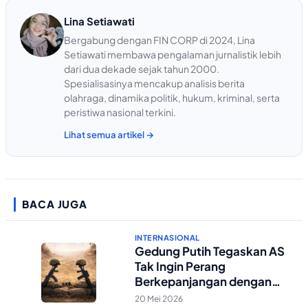
Lina Setiawati
Bergabung dengan FIN CORP di 2024, Lina
Setiawati membawa pengalaman jurnalistik lebih
dari dua dekade sejak tahun 2000.
Spesialisasinya mencakup analisis berita
olahraga, dinamika politik, hukum, kriminal, serta
peristiwa nasional terkini.
Lihat semua artikel →
BACA JUGA
INTERNASIONAL
Gedung Putih Tegaskan AS
Tak Ingin Perang
Berkepanjangan dengan
Iran
20 Mei 2026