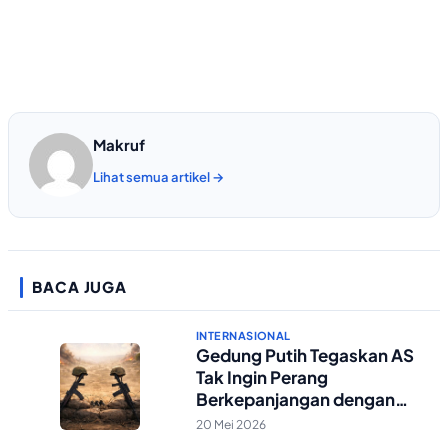
Makruf
Lihat semua artikel →
BACA JUGA
INTERNASIONAL
Gedung Putih Tegaskan AS
Tak Ingin Perang
Berkepanjangan dengan
Iran
20 Mei 2026