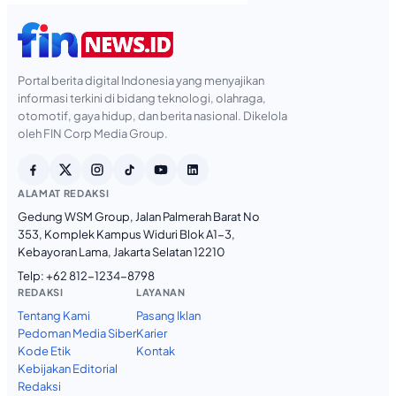
Portal berita digital Indonesia yang menyajikan
informasi terkini di bidang teknologi, olahraga,
otomotif, gaya hidup, dan berita nasional. Dikelola
oleh FIN Corp Media Group.
ALAMAT REDAKSI
Gedung WSM Group, Jalan Palmerah Barat No
353, Komplek Kampus Widuri Blok A1-3,
Kebayoran Lama, Jakarta Selatan 12210
Telp:
+62 812-1234-8798
REDAKSI
LAYANAN
Tentang Kami
Pasang Iklan
Pedoman Media Siber
Karier
Kode Etik
Kontak
Kebijakan Editorial
Redaksi