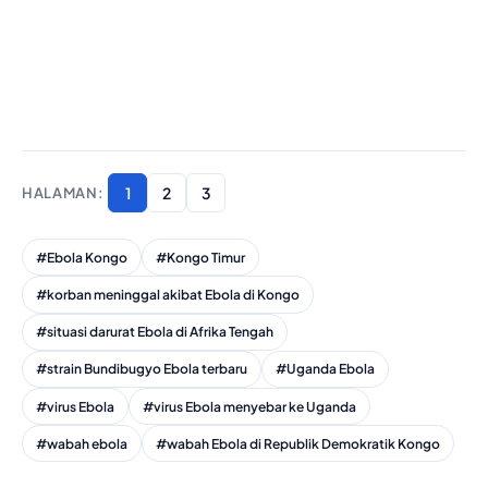
1
2
3
#Ebola Kongo
#Kongo Timur
#korban meninggal akibat Ebola di Kongo
#situasi darurat Ebola di Afrika Tengah
#strain Bundibugyo Ebola terbaru
#Uganda Ebola
#virus Ebola
#virus Ebola menyebar ke Uganda
#wabah ebola
#wabah Ebola di Republik Demokratik Kongo