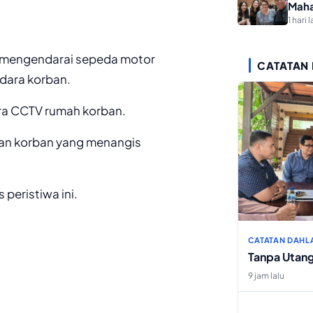
Maha
1 hari l
g mengendarai sepeda motor
CATATAN
dara korban.
mera CCTV rumah korban.
kan korban yang menangis
peristiwa ini.
CATATAN DAHL
Tanpa Utan
9 jam lalu