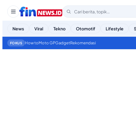
News
Viral
Tekno
Otomotif
Lifestyle
How to
Moto GP
Gadget
Rekomendasi
FOKUS