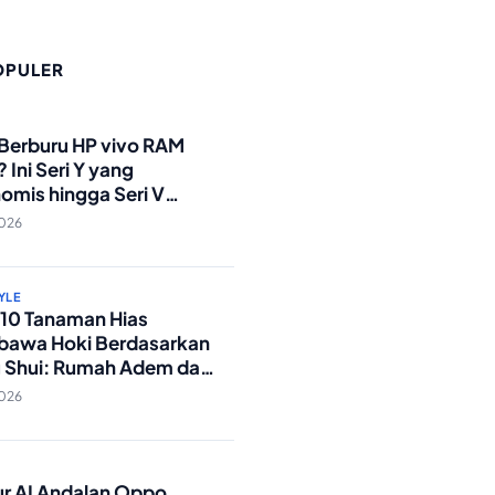
OPULER
O
 Berburu HP vivo RAM
 Ini Seri Y yang
omis hingga Seri V
andar Militer!
2026
YLE
p 10 Tanaman Hias
awa Hoki Berdasarkan
 Shui: Rumah Adem dan
ki Lancar!
2026
O
tur AI Andalan Oppo