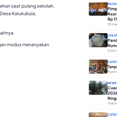
RAGA
cehan saat pulang sekolah,
Pimp
 Desa Kalukubula,
Asur
Rp 1
Keme
29 men
mahnya.
LIFES
Pand
engan modus menanyakan
Ruma
9 jam 
CATAT
Tanp
9 jam 
NEWS
Cuac
2026
Ring
1 hari l
CATAT