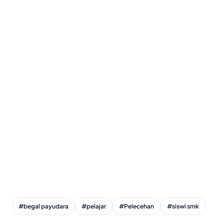
#begal payudara
#pelajar
#Pelecehan
#siswi smk