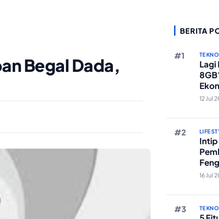
BERITA P
TEKN
rban Begal Dada,
Lagi
8GB?
Ekon
Berst
12 Jul 
LIFEST
Inti
Pemb
Feng
Reze
16 Jul 
TEKN
5 Fi