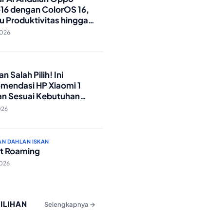
16 dengan ColorOS 16,
u Produktivitas hingga
Foto Lebih Praktis
2026
O
n Salah Pilih! Ini
mendasi HP Xiaomi 1
an Sesuai Kebutuhan
a
026
AN DAHLAN ISKAN
t Roaming
2026
PILIHAN
Selengkapnya →