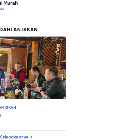
l Murah
alu
 DAHLAN ISKAN
AN ISKAN
g
Selengkapnya →