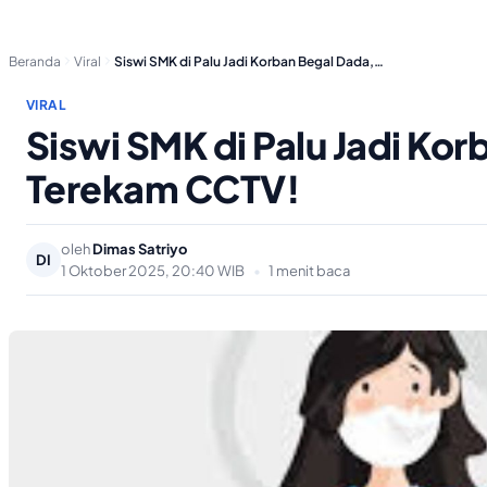
Beranda
Viral
Siswi SMK di Palu Jadi Korban Begal Dada,…
VIRAL
Siswi SMK di Palu Jadi Ko
Terekam CCTV!
oleh
Dimas Satriyo
DI
1 Oktober 2025, 20:40 WIB
•
1 menit baca