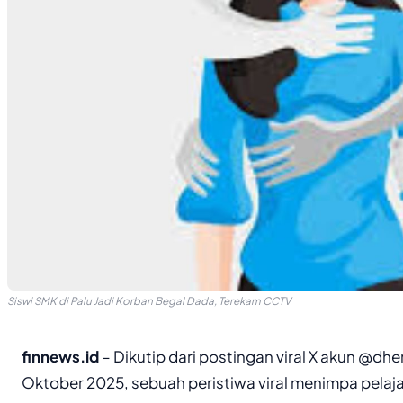
Siswi SMK di Palu Jadi Korban Begal Dada, Terekam CCTV
finnews.id
– Dikutip dari postingan viral X akun @d
Oktober 2025, sebuah peristiwa viral menimpa pelajar