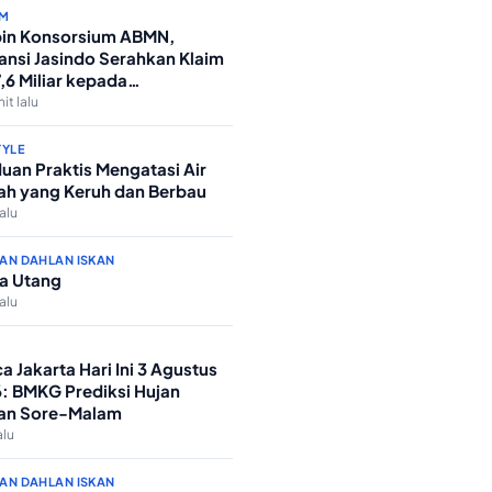
M
in Konsorsium ABMN,
ansi Jasindo Serahkan Klaim
7,6 Miliar kepada
nterian Agama
it lalu
TYLE
uan Praktis Mengatasi Air
h yang Keruh dan Berbau
lalu
AN DAHLAN ISKAN
a Utang
lalu
a Jakarta Hari Ini 3 Agustus
: BMKG Prediksi Hujan
an Sore-Malam
alu
AN DAHLAN ISKAN