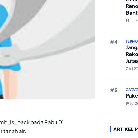
Reno
Bant
Edit 
14 Jul 
TEKN
Janga
Reko
Juta
And
7 Jul 2
CATAT
Pake
19 Jul 
hemit_is_back pada Rabu 01
ARTIKEL 
 tanah air.