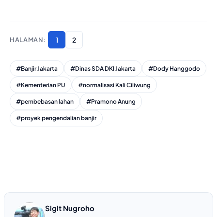
1
2
#Banjir Jakarta
#Dinas SDA DKI Jakarta
#Dody Hanggodo
#Kementerian PU
#normalisasi Kali Ciliwung
#pembebasan lahan
#Pramono Anung
#proyek pengendalian banjir
Sigit Nugroho