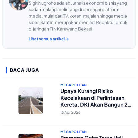
Sigit Nugroho adalah Jurnalis ekonomi bisnis yang
sudah malang melintang di berbagai platform
media, mulai dari TV, koran, majalah hingga media
siber. Saat ini merupakan menjadi Redaktur Untuk
di jaringan FIN Karawang Bekasi
Lihat semua artikel →
BACA JUGA
MEGAPOLITAN
Upaya Kurangi Risiko
Kecelakaan di Perlintasan
Kereta, DKI Akan Bangun 2
Flyover Baru
16 Apr 2026
MEGAPOLITAN
Pramono Gelar Town Hall