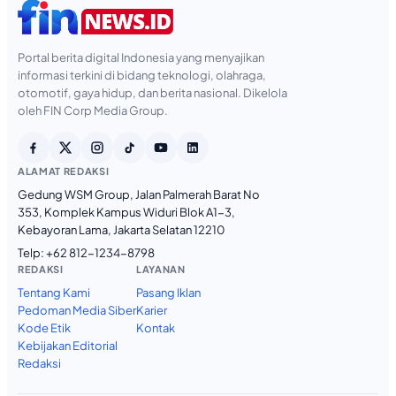
Portal berita digital Indonesia yang menyajikan
informasi terkini di bidang teknologi, olahraga,
otomotif, gaya hidup, dan berita nasional. Dikelola
oleh FIN Corp Media Group.
ALAMAT REDAKSI
Gedung WSM Group, Jalan Palmerah Barat No
353, Komplek Kampus Widuri Blok A1-3,
Kebayoran Lama, Jakarta Selatan 12210
Telp:
+62 812-1234-8798
REDAKSI
LAYANAN
Tentang Kami
Pasang Iklan
Pedoman Media Siber
Karier
Kode Etik
Kontak
Kebijakan Editorial
Redaksi