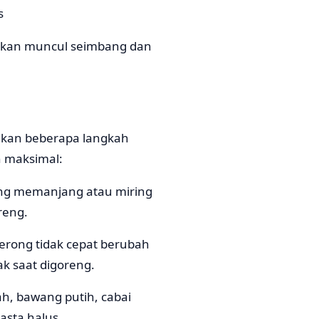
s
 akan muncul seimbang dan
ukan beberapa langkah
h maksimal:
ong memanjang atau miring
reng.
erong tidak cepat berubah
k saat digoreng.
, bawang putih, cabai
asta halus.