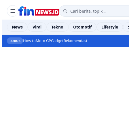
News
Viral
Tekno
Otomotif
Lifestyle
How to
Moto GP
Gadget
Rekomendasi
FOKUS