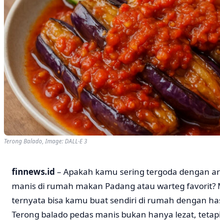
Terong Balado, Image: DALL·E 3
finnews.id
– Apakah kamu sering tergoda dengan a
manis di rumah makan Padang atau warteg favorit?
ternyata bisa kamu buat sendiri di rumah dengan has
Terong balado pedas manis bukan hanya lezat, tetapi 