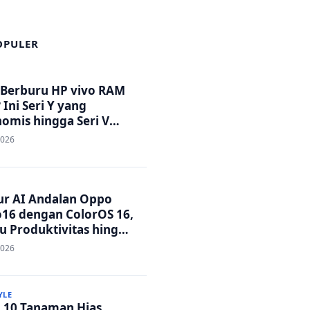
OPULER
 Berburu HP vivo RAM
 Ini Seri Y yang
omis hingga Seri V
tandar Militer!
2026
tur AI Andalan Oppo
16 dengan ColorOS 16,
u Produktivitas hingga
 Foto Lebih Praktis
2026
YLE
p 10 Tanaman Hias