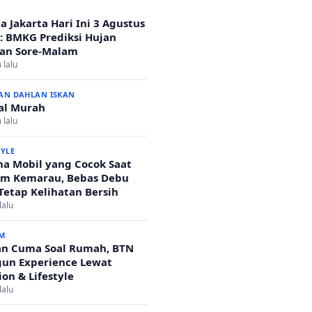
a Jakarta Hari Ini 3 Agustus
: BMKG Prediksi Hujan
an Sore-Malam
 lalu
AN DAHLAN ISKAN
al Murah
 lalu
TYLE
a Mobil yang Cocok Saat
m Kemarau, Bebas Debu
Tetap Kelihatan Bersih
lalu
M
n Cuma Soal Rumah, BTN
un Experience Lewat
ion & Lifestyle
lalu