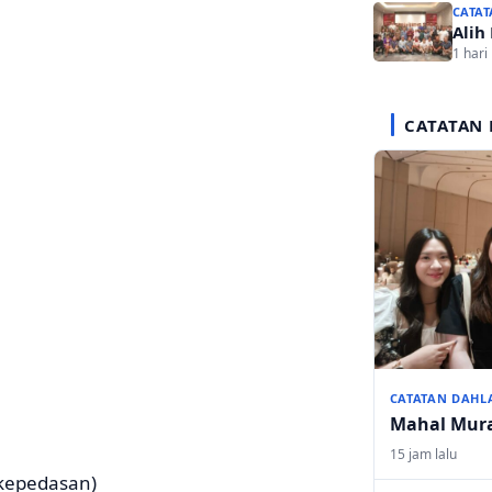
CATAT
Alih
1 hari 
CATATAN 
CATATAN DAHL
Mahal Mur
15 jam lalu
 kepedasan)