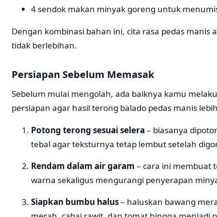
4 sendok makan minyak goreng untuk menumi
Dengan kombinasi bahan ini, cita rasa pedas manis
tidak berlebihan.
Persiapan Sebelum Memasak
Sebelum mulai mengolah, ada baiknya kamu melak
persiapan agar hasil terong balado pedas manis lebi
Potong terong sesuai selera
– biasanya dipot
tebal agar teksturnya tetap lembut setelah digo
Rendam dalam air garam
– cara ini membuat t
warna sekaligus mengurangi penyerapan minya
Siapkan bumbu halus
– haluskan bawang merah
merah, cabai rawit, dan tomat hingga menjadi p