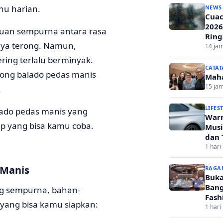
nu harian.
NEWS
Cuac
2026
duan sempurna antara rasa
Ring
ya terong. Namun,
14 jam
ring terlalu berminyak.
CATAT
rong balado pedas manis
Mah
15 jam
.
LIFES
lado pedas manis yang
Warn
sep yang bisa kamu coba.
Musi
dan 
1 hari 
 Manis
RAGA
Buka
Bang
ng sempurna, bahan-
Fash
 yang bisa kamu siapkan:
1 hari 