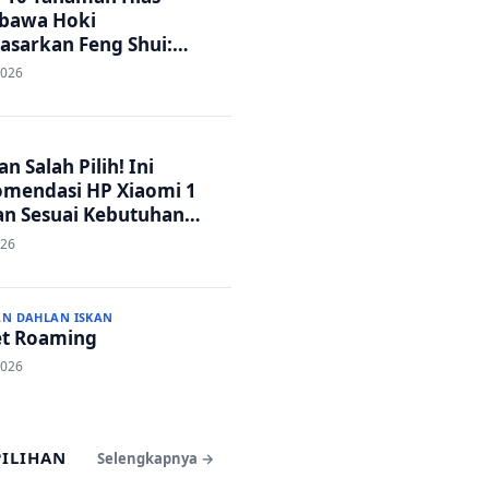
bawa Hoki
asarkan Feng Shui:
h Adem dan Rezeki
2026
ar!
n Salah Pilih! Ini
mendasi HP Xiaomi 1
an Sesuai Kebutuhan
a
026
AN DAHLAN ISKAN
t Roaming
2026
PILIHAN
Selengkapnya →