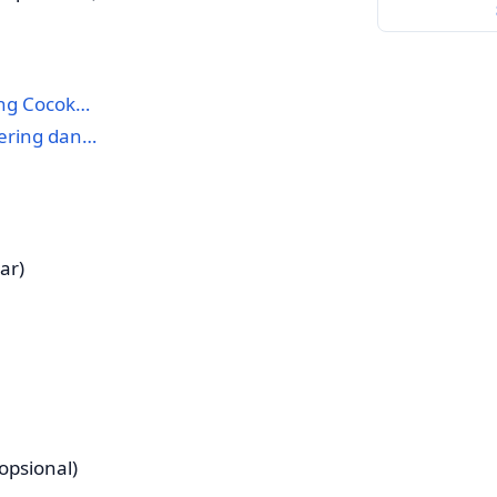
ang Cocok…
Kering dan…
ar)
opsional)