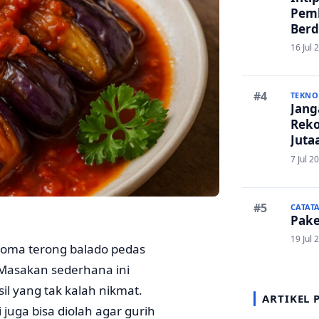
Pem
Berd
Ruma
16 Jul 
Lanc
TEKNO
Janga
Reko
Juta
And
7 Jul 2
CATAT
Pake
19 Jul 
roma terong balado pedas
 Masakan sederhana ini
il yang tak kalah nikmat.
ARTIKEL 
juga bisa diolah agar gurih