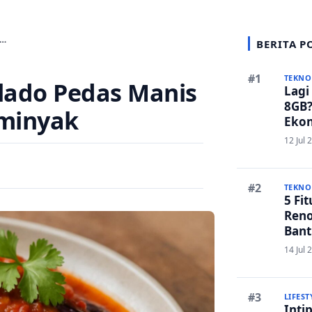
h…
BERITA P
TEKNO
lado Pedas Manis
Lagi
8GB?
rminyak
Ekon
Bers
12 Jul 
TEKNO
5 Fi
Reno
Bant
Edit
14 Jul 
LIFEST
Inti