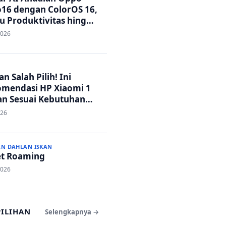
16 dengan ColorOS 16,
u Produktivitas hingga
 Foto Lebih Praktis
2026
n Salah Pilih! Ini
mendasi HP Xiaomi 1
an Sesuai Kebutuhan
a
026
AN DAHLAN ISKAN
t Roaming
2026
PILIHAN
Selengkapnya →