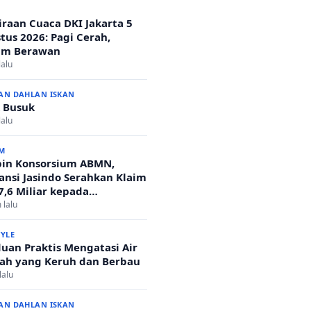
iraan Cuaca DKI Jakarta 5
tus 2026: Pagi Cerah,
am Berawan
lalu
AN DAHLAN ISKAN
 Busuk
lalu
M
in Konsorsium ABMN,
ansi Jasindo Serahkan Klaim
7,6 Miliar kepada
enterian Agama
 lalu
TYLE
uan Praktis Mengatasi Air
h yang Keruh dan Berbau
lalu
AN DAHLAN ISKAN