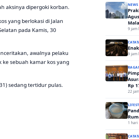
NEWS
ah aksinya dipergoki korban.
Prak
Agus
os yang berlokasi di Jalan
Mal
9 jam 
elatan pada Kamis, 30
CATAT
Enak
ceritakan, awalnya pelaku
9 jam 
uk ke sebuah kamar kos yang
RAGA
Pimp
Asur
31) sedang tertidur pulas.
Rp 1
Kem
22 jam
LIFES
Pand
Ruma
1 hari 
CATAT