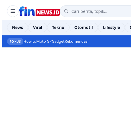
News
Viral
Tekno
Otomotif
Lifestyle
How to
Moto GP
Gadget
Rekomendasi
FOKUS