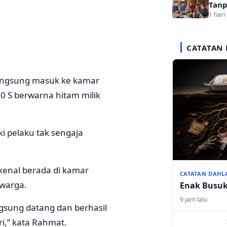
Tanp
1 hari 
CATATAN 
angsung masuk ke kamar
0 S berwarna hitam milik
i pelaku tak sengaja
kenal berada di kamar
CATATAN DAHL
 warga.
Enak Busu
9 jam lalu
gsung datang dan berhasil
,” kata Rahmat.