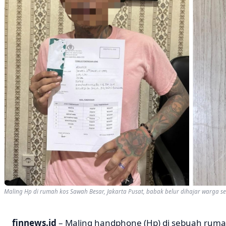
Maling Hp di rumah kos Sawah Besar, Jakarta Pusat, babak belur dihajar warga se
finnews.id
– Maling handphone (Hp) di sebuah rum