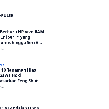
OPULER
 Berburu HP vivo RAM
 Ini Seri Y yang
omis hingga Seri V
tandar Militer!
2026
YLE
p 10 Tanaman Hias
bawa Hoki
asarkan Feng Shui:
h Adem dan Rezeki
2026
ar!
tur AI Andalan Oppo