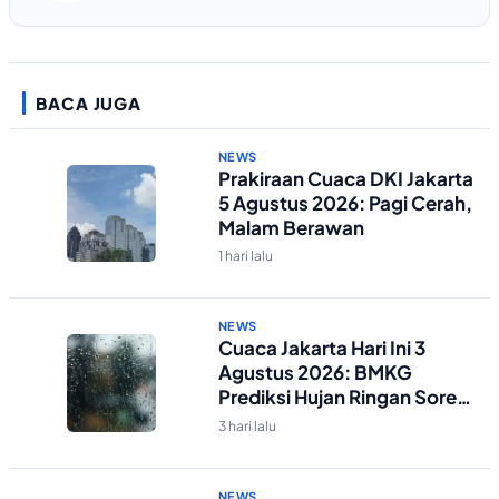
BACA JUGA
NEWS
Prakiraan Cuaca DKI Jakarta
5 Agustus 2026: Pagi Cerah,
Malam Berawan
1 hari lalu
NEWS
Cuaca Jakarta Hari Ini 3
Agustus 2026: BMKG
Prediksi Hujan Ringan Sore-
Malam
3 hari lalu
NEWS