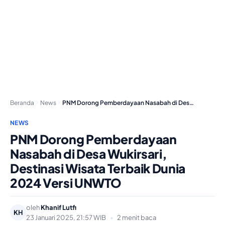
Beranda
News
PNM Dorong Pemberdayaan Nasabah di Desa Wukirsari, Destinasi…
NEWS
PNM Dorong Pemberdayaan
Nasabah di Desa Wukirsari,
Destinasi Wisata Terbaik Dunia
2024 Versi UNWTO
oleh
Khanif Lutfi
KH
23 Januari 2025, 21:57 WIB
•
2 menit baca