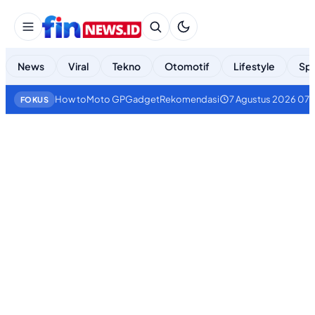
News
Viral
Tekno
Otomotif
Lifestyle
Spo
How to
Moto GP
Gadget
Rekomendasi
7 Agustus 2026 07:
FOKUS