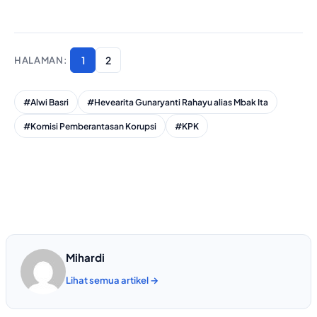
1
2
#Alwi Basri
#Hevearita Gunaryanti Rahayu alias Mbak Ita
#Komisi Pemberantasan Korupsi
#KPK
Mihardi
Lihat semua artikel →