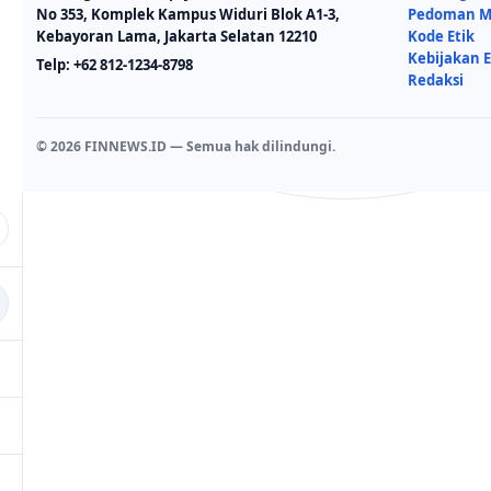
No 353, Komplek Kampus Widuri Blok A1-3,
Pedoman Me
Kebayoran Lama, Jakarta Selatan 12210
Kode Etik
Kebijakan E
Telp:
+62 812-1234-8798
Redaksi
© 2026 FINNEWS.ID — Semua hak dilindungi.