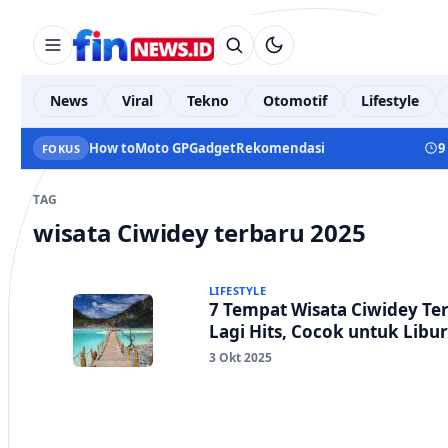
News
Viral
Tekno
Otomotif
Lifestyle
How to
Moto GP
Gadget
Rekomendasi
9
FOKUS
TAG
wisata Ciwidey terbaru 2025
LIFESTYLE
7 Tempat Wisata Ciwidey Te
Lagi Hits, Cocok untuk Libu
3 Okt 2025